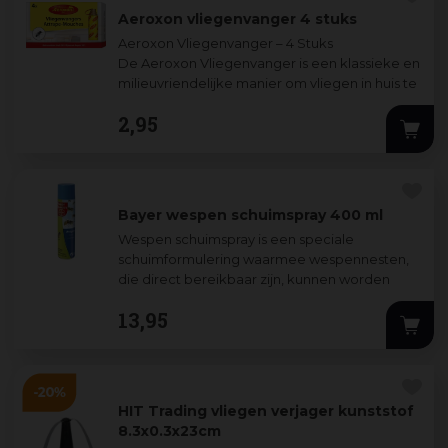
Aeroxon vliegenvanger 4 stuks
Aeroxon Vliegenvanger – 4 Stuks
De Aeroxon Vliegenvanger is een klassieke en
milieuvriendelijke manier om vliegen in huis te
vangen. Zonder gebruik van insecti
...
2
,
95
Bayer wespen schuimspray 400 ml
Wespen schuimspray is een speciale
schuimformulering waarmee wespennesten,
die direct bereikbaar zijn, kunnen worden
bestreden.
13
,
95
Wespen: (binnensh
...
HIT Trading vliegen verjager kunststof
8.3x0.3x23cm