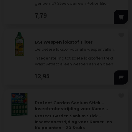
genoemd? Steek dan een Pokon Bio
Vangplaatje Tegen Rouwvliegjes in de
7
,
79
potgrond. Ook geschikt
...
BSI Wespen lokstof 1 liter
De betere lokstof voor alle wespenvallen!
In tegenstelling tot zoete lokstoffen trekt
Wasp Attract alleen wespen aan en geen
nuttige bijen! V
...
12
,
95
Protect Garden Sanium Stick –
Insectenbestrijding voor Kame…
Protect Garden Sanium Stick –
Insectenbestrijding voor Kamer- en
Kuipplanten – 20 Stuks