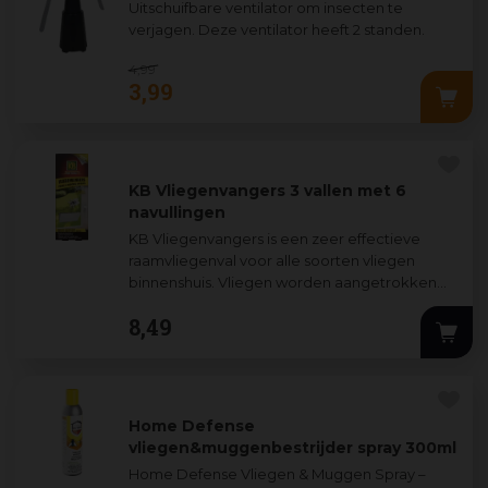
Uitschuifbare ventilator om insecten te
verjagen. Deze ventilator heeft 2 standen.
4
,
99
3
,
99
KB Vliegenvangers 3 vallen met 6
navullingen
KB Vliegenvangers is een zeer effectieve
raamvliegenval voor alle soorten vliegen
binnenshuis. Vliegen worden aangetrokken
door de glanzende coating in de val, gaan op
...
8
,
49
Home Defense
vliegen&muggenbestrijder spray 300ml
Home Defense Vliegen & Muggen Spray –