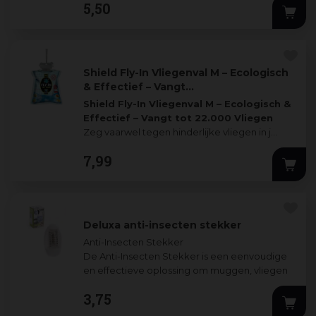
5
,
50
...
Shield Fly-In Vliegenval M – Ecologisch
& Effectief – Vangt…
Shield Fly-In Vliegenval M – Ecologisch &
Effectief – Vangt tot 22.000 Vliegen
Zeg vaarwel tegen hinderlijke vliegen in j
...
7
,
99
Deluxa anti-insecten stekker
Anti-Insecten Stekker
De Anti-Insecten Stekker is een eenvoudige
en effectieve oplossing om muggen, vliegen
en andere insecten op afstand te houden.
3
,
75
Steek de s
...