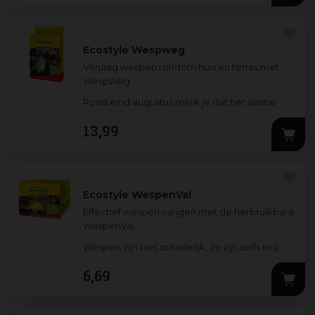
Ecostyle Wespweg
Verjaag wespen rondom huis en terras met
WespWeg
Rond eind augustus merk je dat het aantal
wespen enorm toeneemt. Dit komt omdat de
13
,
99
koningin minder eitjes legt en
...
Ecostyle WespenVal
Effectief wespen vangen met de herbruikbare
WespenVal
Wespen zijn niet schadelijk, ze zijn zelfs erg
nuttig. Ze zorgen voor bestuiving en eten
6
,
69
vervelende vliegen
...