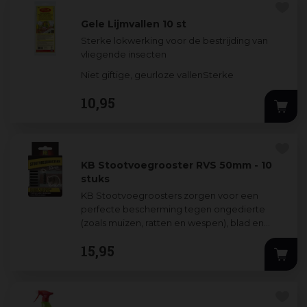
Gele Lijmvallen 10 st
Sterke lokwerking voor de bestrijding van
vliegende insecten
Niet giftige, geurloze vallenSterke
aantrekkingskra
...
10
,
95
KB Stootvoegrooster RVS 50mm - 10
stuks
KB Stootvoegroosters zorgen voor een
perfecte bescherming tegen ongedierte
(zoals muizen, ratten en wespen), blad en
overig vuil, met behoud van de benodigde
15
,
95
spouwventi
...