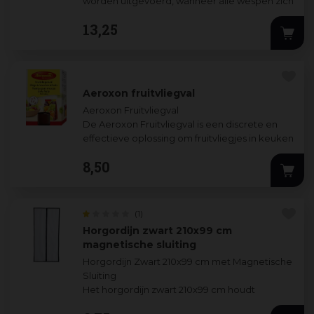
worden uitgevoerd, wanneer alle wespen zich
in het nest bevinden.
13
,
25
4 tot 6 we
...
Aeroxon fruitvliegval
Aeroxon Fruitvliegval
De Aeroxon Fruitvliegval is een discrete en
effectieve oplossing om fruitvliegjes in keuken
of eetkamer te bestrijden. De val bevat een
8
,
50
n
...
(1)
Horgordijn zwart 210x99 cm
magnetische sluiting
Horgordijn Zwart 210x99 cm met Magnetische
Sluiting
Het horgordijn zwart 210x99 cm houdt
insecten buiten terwijl frisse lucht vrij naar