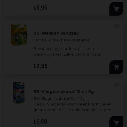
Bescherm je kamer- en kuipplanten lan
...
15
,
95
BSI Wespen vangzak
Eénmalig bruikbare wespenval
Bevat ecologische lokstof in een
wateroplosbaar zakje Gewoon water
toevoegen en ophangen rond de woning,
12
,
95
terra
...
BSI Vliegen lokstof 10 x 40g
BSI Vliegen Lokstof 10 x 40 g
De BSI Vliegen Lokstof is een krachtige en
gebruiksvriendelijke oplossing om vliegen
effectief te vangen. De lokstof trekt vliege
...
16
,
50