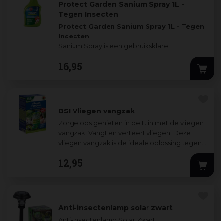
Protect Garden Sanium Spray 1L -
Tegen Insecten
Protect Garden Sanium Spray 1L - Tegen
Insecten
Sanium Spray is een gebruiksklare
insectenspray met een snelle en langdurige
16
,
95
werking
...
BSI Vliegen vangzak
Zorgeloos genieten in de tuin met de vliegen
vangzak. Vangt en verteert vliegen! Deze
vliegen vangzak is de ideale oplossing tegen
overlast door vliegen rond de woning
...
12
,
95
Anti-insectenlamp solar zwart
Anti-Insectenlamp Solar Zwart