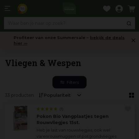
Ga
naar
9,6
content
Profiteer van onze Summersale –
bekijk de deals
hier ›››
Insectenbestrijding
Vliegen & Wespen
Filters
33 producten
(1)
Pokon Bio Vangplaatjes tegen
Rouwvliegjes 15st.
Heb je last van rouwvliegjes, ook wel
varenrouwmuggen of potgrondvliegjes