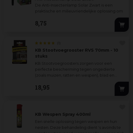
De Anti-Insectenlamp Solar Zwart is een
praktische en milieuvriendelijke oplossing om
muggen en andere vliegende insecten op
8
,
75
afst
...
(1)
KB Stootvoegrooster RVS 70mm - 10
stuks
KB Stootvoegroosters zorgen voor een
perfecte bescherming tegen ongedierte
(zoals muizen, ratten en wespen), blad en
overig vuil, met behoud van de benodigde
18
,
95
spouwventi
...
KB Wespen Spray 400ml
Een snelle oplossing tegen wespen en hun
nesten. Deze behandeling dient 's avonds te