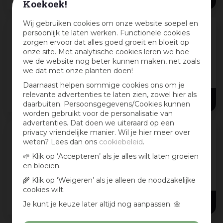
Koekoek!
Wij gebruiken cookies om onze website soepel en
persoonlijk te laten werken. Functionele cookies
Ecostyle Vliegensticker 4 stuks
zorgen ervoor dat alles goed groeit en bloeit op
onze site. Met analytische cookies leren we hoe
Effectief vliegen vangen zonder gif
we de website nog beter kunnen maken, net zoals
Vliegen in huis zijn voor velen een grote
we dat met onze planten doen!
irritatie. Naast het gezoem en de bruine stipjes
Daarnaast helpen sommige cookies ons om je
die je overal ziet, brengen ze ook
...
relevante advertenties te laten zien, zowel hier als
6
,
69
daarbuiten. Persoonsgegevens/Cookies kunnen
worden gebruikt voor de personalisatie van
advertenties. Dat doen we uiteraard op een
privacy vriendelijke manier. Wil je hier meer over
weten? Lees dan ons
cookiebeleid
.
Vliegenval Venstersticker 4st
Doorzichtige plakstrips zonder insecticide
🌱 Klik op ‘Accepteren’ als je alles wilt laten groeien
en bloeien.
Bevat geen insecticide, is geurloos Vliegen
🌾 Klik op ‘Weigeren’ als je alleen de noodzakelijke
worden aangetrokken door de warmte en het
cookies wilt.
licht, en blijven
...
5
,
95
Je kunt je keuze later altijd nog aanpassen. 🌼