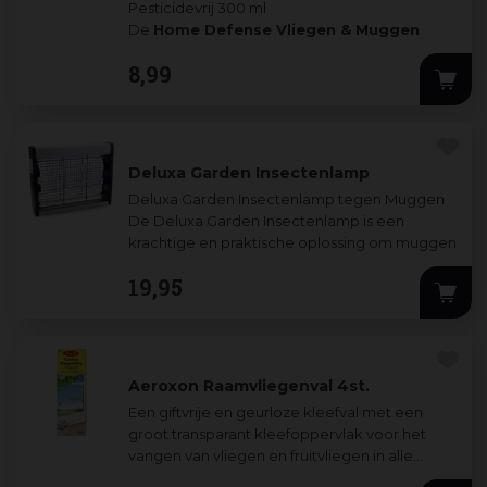
Pesticidevrij 300 ml
De
Home Defense Vliegen & Muggen
Spray
is een
pesticidevrije oplossing...
8
,
99
Deluxa Garden Insectenlamp
Deluxa Garden Insectenlamp tegen Muggen
De Deluxa Garden Insectenlamp is een
krachtige en praktische oplossing om muggen
en andere vliegende insecten te bestri
...
19
,
95
Aeroxon Raamvliegenval 4st.
Een giftvrije en geurloze kleefval met een
groot transparant kleefoppervlak voor het
vangen van vliegen en fruitvliegen in alle
binnenruimtes.