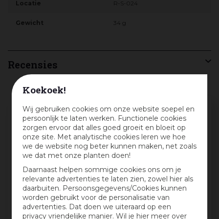
Locatie
R-S-024
Gewicht
34 g
Recensies
Koekoek!
Schrijf een review en win een cadeaubon
Wij gebruiken cookies om onze website soepel en
persoonlijk te laten werken. Functionele cookies
:)
zorgen ervoor dat alles goed groeit en bloeit op
onze site. Met analytische cookies leren we hoe
Deel jouw ervaringen met dit product en maak
we de website nog beter kunnen maken, net zoals
maandelijks kans op een cadeaubon t.w.v. € 25,-
we dat met onze planten doen!
Beoordeling:
*
Daarnaast helpen sommige cookies ons om je
relevante advertenties te laten zien, zowel hier als
daarbuiten. Persoonsgegevens/Cookies kunnen
worden gebruikt voor de personalisatie van
Mijn ervaring in één zin:
*
advertenties. Dat doen we uiteraard op een
privacy vriendelijke manier. Wil je hier meer over