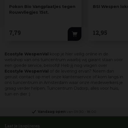
Pokon Bio Vangplaatjes tegen
BSI Wespen lokst
Rouwvliegjes 15st.
7
,
79
12
,
95
Ecostyle WespenVal
koop je hier veilig online in de
webshop van ons tuincentrum waarbij wij garant staan voor
een goede service, beloofd! Heb jij nog vragen over
Ecostyle WespenVal
of de levering ervan? Neem dan
gerust contact op met onze klantenservice of kom langs in
ons tuincentrum in Amsterdam waar onze medewerkers je
graag verder helpen. Tuincentrum Osdorp, alles voor huis,
tuin en dier :)
Vandaag open
van
09:30
-
18:00
Laat je inspireren