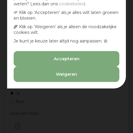
weten? Lees dan ons
cookiebeleid
.
🌱 Klik op ‘Accepteren’ als je alles wilt laten groeien
Jouw mening over dit product:
en bloeien.
🌾 Klik op ‘Weigeren’ als je alleen de noodzakelijke
cookies wilt.
Je kunt je keuze later altijd nog aanpassen. 🌼
Accepteren
Weigeren
Aan te bevelen?
Ja
Nee
Deel een foto: