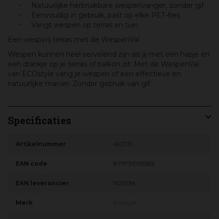
Natuurlijke herbruikbare wespenvanger, zonder gif
Eenvoudig in gebruik, past op elke PET-fles
Vangt wespen op terras en tuin
Een wespvrij terras met de WespenVal
Wespen kunnen heel vervelend zijn als jij met een hapje en
een drankje op je terras of balkon zit. Met de WespenVal
van ECOstyle vang je wespen of een effectieve en
natuurlijke manier. Zonder gebruik van gif.
Specificaties
Artikelnummer
692731
EAN code
8711731035385
EAN leverancier
1103538
Merk
Ecostyle