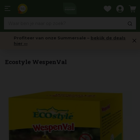
Ga
naar
9,6
content
Profiteer van onze Summersale –
bekijk de deals
hier ›››
Vliegen & Wespen
Ecostyle WespenVal