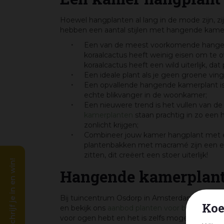
Hoewel hangplanten al lang in de mode zijn, zi
hebben een aantal stijlen met hangende kamerp
Een van de meest voorkomende hangende
koraalcactus heeft weinig eisen om te 
koraalcactus heeft een wild uiterlijk, dat
Een ideale plant als je geen groene ving
Een opvallende hangende kamerplant is
echte blikvanger in de woonkamer;
Een nieuwere trend is het vullen van d
kamerplanten
staan prachtig in zo een
zonlicht krijgen;
Combineer jouw kamer hangplant met een
plantenbakken met macramé zijn een ec
zitten, dit creëert een stoer uiterlijk!
Schrijf je in en win!
Hangende kamerplant
Bij tuincentrum Osdorp in Amsterdam hebben
Koe
en bekijk ons
aanbod planten voor binnen en b
voor ogen hebt en het is zelfs mogelijk de plan