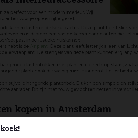
jn ze perfect voor een modern interieur. Wij
lanten voor je op een rijtje gezet:
 kamerplanten is de koraalcactus. Deze plant heeft sliertvor
overleven en is daarom een van de kamer hangplanten die zelfs
 perfect past in de rustieke huiskamer;
ers hebt is de
Air plant
. Deze plant leeft letterlijk alleen van lu
 de erwtenplant. De stengels van deze plant kunnen erg lang w
e hangende plantenbakken met planten die rechtop staan, zoals
 hangende plantenbak die weinig ruimte inneemt. Let er hierbij
 stijlvolle hangende plantenbak. Dit kan een simpele en stijlv
hte aanrader. Dit zijn met touw gevlochten netten in verschil
en kopen in Amsterdam
 wij een ruim aanbod hangende kamerplanten en nog veel meer
koek!
uiten
! Onze medewerkers kunnen je helpen bij het kiezen van een 
t door ons te laten oppotten, zodat jij er echt zo min mogelijk 