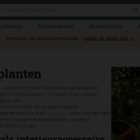
arbecues
Tuinmeubelen
Bloempotten
Profiteer van onze Summersale –
bekijk de deals hier ›››
planten
lei vormen en maten: hangende kamerplanten!
en in interieurstijlen. De naam is een beetje
ngt en de
rbeeld een plant die je vaak terugziet
ngende planten zoals
de cactus
vullen steeds vaker
iment hangende kamerplanten vind je bij
oral eens langs!
ls interieuraccessoire