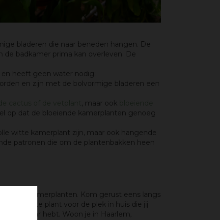
mige bladeren die naar beneden hangen. De
 in de badkamer prima kan overleven. De
cht en heeft geen water nodig;
orden en zijn met de bolvormige bladeren een
de cactus of de vetplant
, maar ook
bloeiende
 wel op dat de bloeiende kamerplanten genoeg
olle witte kamerplant zijn, maar ook hangende
lende patronen die om de plantenbakken heen
 andere kamerplanten. Kom gerust eens langs
geschikte plant voor de plek in huis die jij
omkijken naar hebt. Woon je in Haarlem,