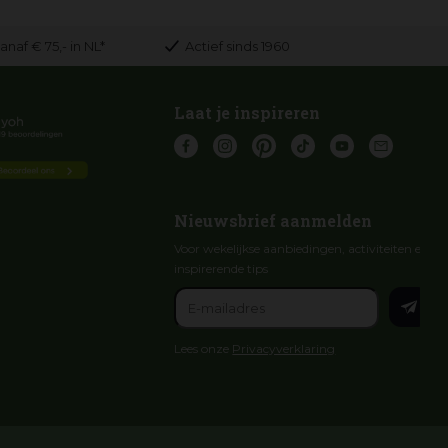
anaf € 75,- in NL*
Actief sinds 1960
Laat je inspireren
Nieuwsbrief aanmelden
Voor wekelijkse aanbiedingen, activiteiten en
inspirerende tips
Lees onze
Privacyverklaring