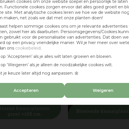
bruiken cookies om onze website soepel en persoonlijk te laten
Diemen, Bloemendaal of ergens anders in de buurt van Amster
. Functionele cookies zorgen ervoor dat alles goed groeit en bl
es de plant die bij jouw stijl en interieur past!
e site. Met analytische cookies leren we hoe we de website no
 mooie aanbiedingen, leuke en inspirerende berichten en blijf al
n maken, net zoals we dat met onze planten doen!
t
voor de leukste interieur-ideeën.
aast helpen sommige cookies ons om je relevante advertenties 
zien, zowel hier als daarbuiten. Persoonsgegevens/Cookies kun
ngen, aankondigingen van leuke activiteiten en handige tips.
 gebruikt voor de personalisatie van advertenties. Dat doen we
ard op een privacy vriendelijke manier. Wil je hier meer over wet
dan ons
cookiebeleid
.
k op ‘Accepteren’ als je alles wilt laten groeien en bloeien.
k op ‘Weigeren’ als je alleen de noodzakelijke cookies wilt.
t je keuze later altijd nog aanpassen. 🌼
Accepteren
Weigeren
Groene kamerplanten
Bloeiende kamerplan
groot +100 cm