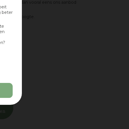
dam? Kom dan vooral eens ons aanbod
oeit
g beter
tijd op de hoogte.
te
nen
en?
ten