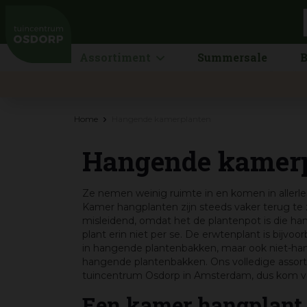
Ga
naar
content
Assortiment
Summersale
B
Home
Hangende kamerplanten
Hangende kamer
Ze nemen weinig ruimte in en komen in aller
Kamer hangplanten zijn steeds vaker terug te zi
misleidend, omdat het de plantenpot is die ha
plant erin niet per se. De erwtenplant is bijvoo
in hangende plantenbakken, maar ook niet-ha
hangende plantenbakken. Ons volledige assort
tuincentrum Osdorp in Amsterdam, dus kom vo
Een kamer hangplant a