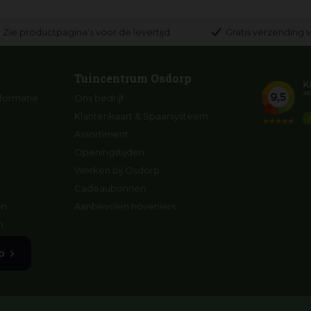
Zie productpagina's voor de levertijd
Gratis verzending v
Tuincentrum Osdorp
formatie
Ons bedrijf
Klantenkaart & Spaarsysteem
Assortiment
Openingstijden
Werken bij Osdorp
Cadeaubonnen
en
Aanbevolen hoveniers
n
p