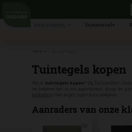
Ga
naar
content
Assortiment
Summersale
B
Home
Tuintegels kopen
Tuintegels kopen
Wil je
tuintegels kopen
? Bij Tuincentrum Osdo
wij hebben het in ons assortiment. Koop de tui
bestrating
met eigen ogen kunt bekijken.
Aanraders van onze kl