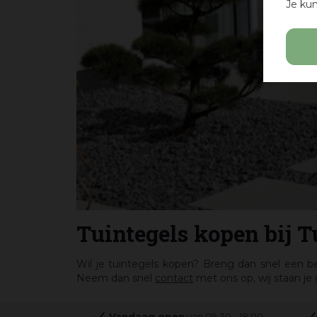
Je kun
Tuintegels kopen bij 
Wil je tuintegels kopen? Breng dan snel een b
Neem dan snel
contact
met ons op, wij staan je
Vandaag open
van
09:30
-
18:00