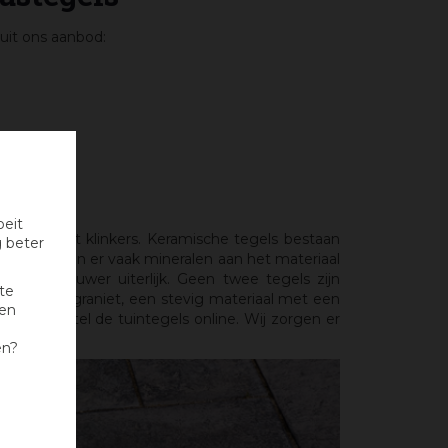
uit ons aanbod:
oeit
le terras met klinkers. Keramische tegels bestaan
g beter
maken, worden er vaak mineralen aan het materiaal
n wat ruwer uiterlijk. Geen twee tegels zijn
te
 terras van graniet, een stevig materiaal met een
nen
s, of bestel de tuintegels online. Wij zorgen er
ichting.
en?