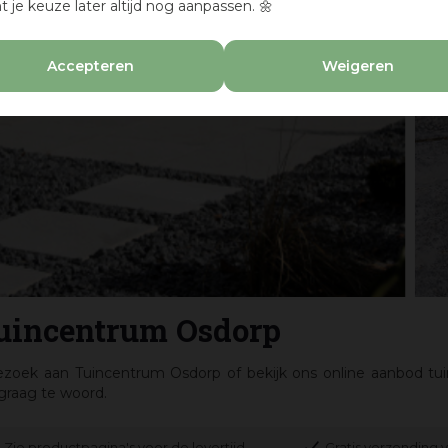
t je keuze later altijd nog aanpassen. 🌼
Accepteren
Weigeren
Tuincentrum Osdorp
ezoek aan Tuincentrum Osdorp of bekijk ons online aanbod tu
 graag te woord.
Zie productpagina's voor de levertijd
Gratis verzending v