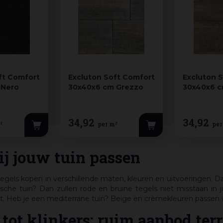
ft Comfort
Excluton Soft Comfort
Excluton 
 Nero
30x40x6 cm Grezzo
30x40x6 c
34
,
92
34
,
92
²
per m²
per
ij jouw tuin passen
egels kopen in verschillende maten, kleuren en uitvoeringen. Dank
tische tuin? Dan zullen rode en bruine tegels niet misstaan i
rt. Heb je een mediterrane tuin? Beige en crèmekleuren passen wa
tot klinkers: ruim aanbod terr