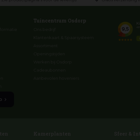
Tuincentrum Osdorp
formatie
Ons bedrijf
Klantenkaart & Spaarsysteem
Assortiment
Openingstijden
Werken bij Osdorp
Cadeaubonnen
en
Aanbevolen hoveniers
n
p
ten
Kamerplanten
Sfeer & In