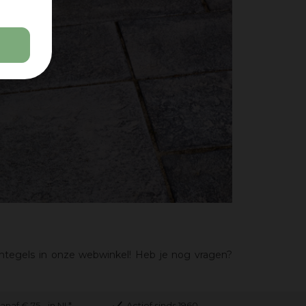
integels in onze webwinkel! Heb je nog vragen?
anaf € 75,- in NL*
Actief sinds 1960