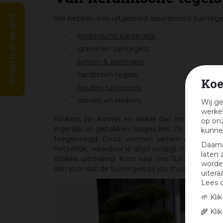
We hebben een uitgebreid assortiment tuintegel
Schrijf je in en win!
keramische tuintegels
;
granieten tuintegels;
beton- & siertegels
;
hardsteen tegels;
Koe
houten tuintegels;
stenen en klinkers.
Wij ge
werken
Klinkers zijn kleiner en dikker dan terrastegels
op onz
eigenlijk uit gebakken laagjes klei. Ze zijn ste
kunne
toegevoegd. Deze vormen samen een glazuurla
Daarn
hetzelfde, waardoor je altijd eindigt met een un
laten 
strakke uitstraling. Kom naar ons Tuincentrum e
worden
dan voor dat de tuintegels bij jou thuis worden
uitera
Lees 
🌱 Kli
🌾 Kli