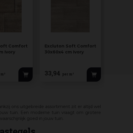
Soft Comfort
Excluton Soft Comfort
Excluton
m Ivory
30x60x4 cm Ivory
40x80x4 
33
,
94
39
,
94
 m²
per m²
p
zij ons uitgebreide assortiment zit er altijd wel
n jouw tuin. Een moderne tuin vraagt om grotere
arschijnlijk goed in jouw tuin.
astegels