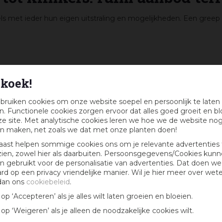
s met ieder hun eigen uitstraling en mogelijkheden. Een greep 
koek!
bruiken cookies om onze website soepel en persoonlijk te laten
. Functionele cookies zorgen ervoor dat alles goed groeit en bl
. Leg een schattig klinkerpaadje aan in je tuin of bestraat je he
e site. Met analytische cookies leren we hoe we de website no
rk en nemen veel vocht in zich op. Om de tegel nog steviger te 
n maken, net zoals we dat met onze planten doen!
agje dat de tegel beschermt. Natuursteen tegels hebben ee
aast helpen sommige cookies ons om je relevante advertenties 
iek terras dat niemand anders heeft. Kies bijvoorbeeld voor een
zien, zowel hier als daarbuiten. Persoonsgegevens/Cookies kun
n laat je uitgebreid adviseren door onze deskundige medewerker
 gebruikt voor de personalisatie van advertenties. Dat doen we
 afgeleverd. Maak jouw nieuwe terras af met
tuinmeubelen
en verl
ard op een privacy vriendelijke manier. Wil je hier meer over wet
dan ons
cookiebeleid
.
k op ‘Accepteren’ als je alles wilt laten groeien en bloeien.
k op ‘Weigeren’ als je alleen de noodzakelijke cookies wilt.