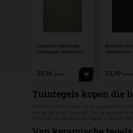
Excluton Optimum
Excluton So
Tuintegel 50x50x5 cm
20x30x6 cm
MF Grijs
28
,
96
33
,
00
per m²
per m
Tuintegels kopen die b
Bij Tuincentrum Osdorp kan je veel soorten tuint
iets bij dat in uw tuin past. Heb je een roman
betonnen of natuurstenen tegels, in grijs of zwa
Van keramische tegels 