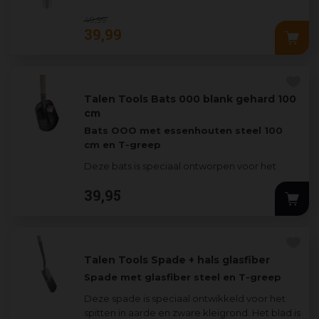
voorzien van een
er
...
49
,
99
39
,
99
Talen Tools Bats 000 blank gehard 100
cm
Bats OOO met essenhouten steel 100
cm en T-greep
Deze bats is speciaal ontworpen voor het
verplaatsen van zware grondsoorten. Het blad
39
,
95
heeft een
...
Talen Tools Spade + hals glasfiber
Spade met glasfiber steel en T-greep
Deze spade is speciaal ontwikkeld voor het
spitten in aarde en zware kleigrond. Het blad is