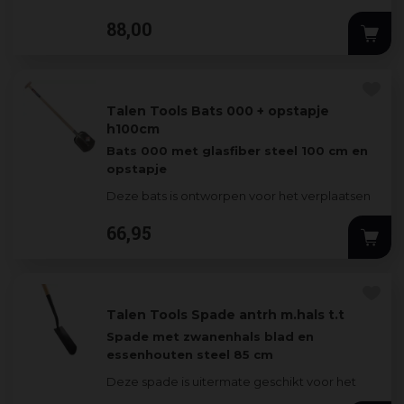
blank geslepen
...
88
,
00
Talen Tools Bats 000 + opstapje
h100cm
Bats 000 met glasfiber steel 100 cm en
opstapje
Deze bats is ontworpen voor het verplaatsen
van zware grondsoorten. Het blad heeft een
66
,
95
maat 000
...
Talen Tools Spade antrh m.hals t.t
Spade met zwanenhals blad en
essenhouten steel 85 cm
Deze spade is uitermate geschikt voor het
spitten in aarde en zware kleigrond. Het