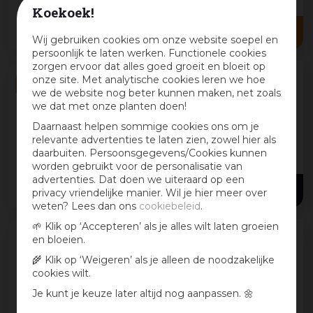
Koekoek!
8
,
99
4
,
50
Wij gebruiken cookies om onze website soepel en
persoonlijk te laten werken. Functionele cookies
zorgen ervoor dat alles goed groeit en bloeit op
onze site. Met analytische cookies leren we hoe
we de website nog beter kunnen maken, net zoals
Wolf Garten Sneeuwschuiver sn-m42
we dat met onze planten doen!
steel
Wolf-Garten Multi-Star sneeuwschuiver
Daarnaast helpen sommige cookies ons om je
SN-M 42 met steel
relevante advertenties te laten zien, zowel hier als
daarbuiten. Persoonsgegevens/Cookies kunnen
De Wolf-Garten Multi-Star sneeuwschuiver SN-
worden gebruikt voor de personalisatie van
M 42 is ideaal voor het eenvoudig en snel ve
...
advertenties. Dat doen we uiteraard op een
48
,
49
privacy vriendelijke manier. Wil je hier meer over
weten? Lees dan ons
cookiebeleid
.
🌱 Klik op ‘Accepteren’ als je alles wilt laten groeien
en bloeien.
Talen Tools Spade blank gepolijst
🌾 Klik op ‘Weigeren’ als je alleen de noodzakelijke
113cm
cookies wilt.
Talen Tools spade – blank gepolijst – 113
Je kunt je keuze later altijd nog aanpassen. 🌼
cm