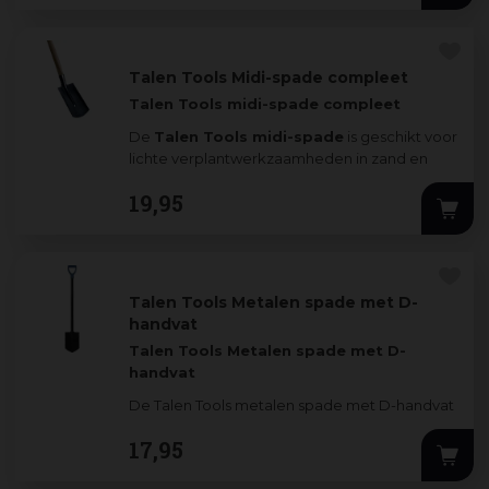
Talen Tools Midi-spade compleet
Talen Tools midi-spade compleet
De
Talen Tools midi-spade
is geschikt voor
lichte verplantwerkzaamheden in zand en
aarde. De sp
...
19
,
95
Talen Tools Metalen spade met D-
handvat
Talen Tools Metalen spade met D-
handvat
De Talen Tools metalen spade met D-handvat
heeft een totale lengte van 116,5 cm inclusief
17
,
95
steel. Dankzij
...