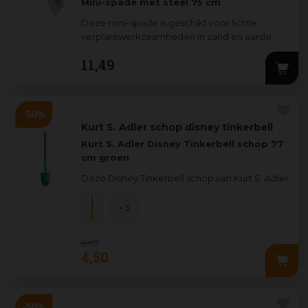
Mini-spade met steel 75 cm
Deze mini-spade is geschikt voor lichte
verplantwerkzaamheden in zand en aarde.
Het blad wordt recht of bijna recht t
...
11
,
49
Kurt S. Adler schop disney tinkerbell
Kurt S. Adler Disney Tinkerbell schop 77
cm groen
Deze Disney Tinkerbell schop van Kurt S. Adler
combineert speels design met praktisch
gebruik
...
+ 3
8
,
99
4
,
50