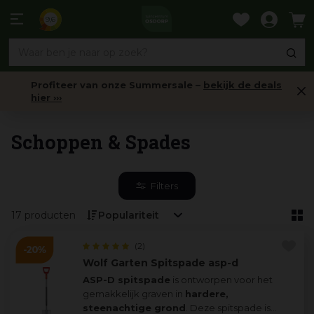
Ga
naar
9,6
content
Profiteer van onze Summersale –
bekijk de deals
hier ›››
Gesteeld tuingereedschap
Schoppen & Spades
Filters
17 producten
(2)
Wolf Garten Spitspade asp-d
ASP-D spitspade
is ontworpen voor het
gemakkelijk graven in
hardere,
steenachtige grond
. Deze spitspade is