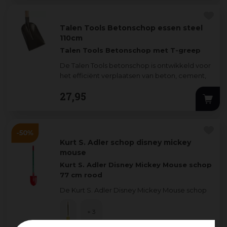
Talen Tools Betonschop essen steel
110cm
Talen Tools Betonschop met T-greep
De Talen Tools betonschop is ontwikkeld voor
het efficiënt verplaatsen van beton, cement,
zand en andere mate
...
27
,
95
Kurt S. Adler schop disney mickey
mouse
Kurt S. Adler Disney Mickey Mouse schop
77 cm rood
De Kurt S. Adler Disney Mickey Mouse schop
brengt een vleugje magie in de tuin of tijdens
win
...
+ 3