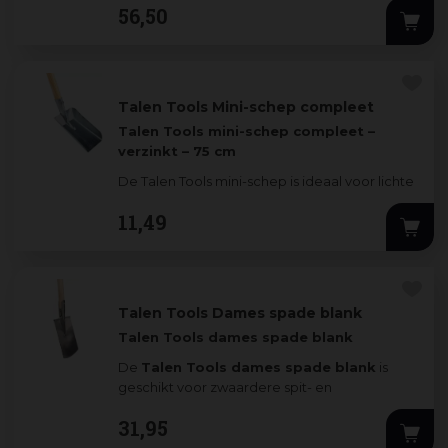
56
,
50
zwanenha
...
Talen Tools Mini-schep compleet
Talen Tools mini-schep compleet –
verzinkt – 75 cm
De Talen Tools mini-schep is ideaal voor lichte
tuinwerkzaamheden, zoals het verwijderen
11
,
49
van
...
Talen Tools Dames spade blank
Talen Tools dames spade blank
De
Talen Tools dames spade blank
is
geschikt voor zwaardere spit- en
verplantwerkzaamheden. Het b
...
31
,
95