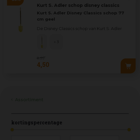
Kurt S. Adler schop disney classics
Kurt S. Adler Disney Classics schop 77
cm geel
De Disney Classics schop van Kurt S. Adler
brengt een vleugje magie in huis of tuin. Met
zijn lev
...
+ 3
8
,
99
4
,
50
Assortiment
kortingspercentage