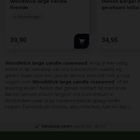
WoodWick large candle
Maison Berger P
fireside
geurkaars lolita
…
4 Uitvoeringen
39
,
90
34
,
95
WoodWick large candle rosewood
koop je hier veilig
online in de webshop van ons tuincentrum waarbij wij
garant staan voor een goede service, beloofd! Heb jij nog
vragen over
WoodWick large candle rosewood
of de
levering ervan? Neem dan gerust contact op met onze
klantenservice of kom langs in ons tuincentrum in
Amsterdam waar onze medewerkers je graag verder
helpen. Tuincentrum Osdorp, alles voor huis, tuin en dier :)
Vandaag open
van
09:30
-
18:00