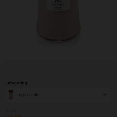
Uitvoering
Large candle
39
,
90