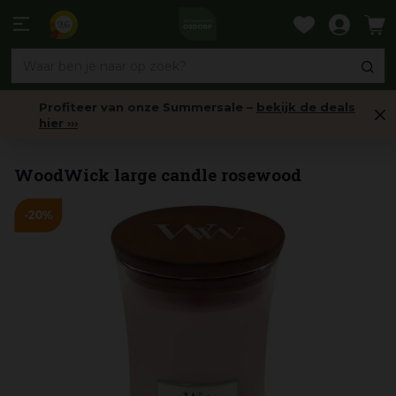
Ga
naar
9,6
content
Profiteer van onze Summersale –
bekijk de deals
hier ›››
Geurkaarsen
WoodWick large candle rosewood