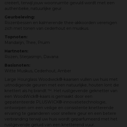
creëert, terwijl jouw woonruimte gevuld wordt met een
authentieke, natuurlijke geur.
Geurbeleving:
Rozenbessen en kalmerende thee-akkoorden verenigen
zich met tonen van cederhout en muskus.
Topnoten:
Mandarijn, Thee, Pruim
Hartnoten:
Rozen, Sterjasmijn, Davana
Basisnoten:
Witte Muskus, Cederhout, Amber
Large Hourglass Woodwick®-kaarsen vullen uw huis met
uitnodigende geuren met een natuurlijke, houten lont die
knettert als hij brandt ™. Het rustgevende geknetter van
een WoodWick®-kaars is gemaakt door een
gepatenteerde PLUSWICK®-innovatietechnologie,
ontworpen om een veilige en consistente knetterende
ervaring te garanderen voor snellere geur en een betere
verbranding terwijl uw huis wordt geparfumeerd met het
rustgevende geluid van een knetterend vuur.