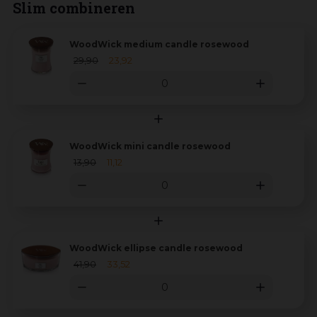
Slim combineren
WoodWick medium candle rosewood
29
,
90
23
,
92
WoodWick mini candle rosewood
13
,
90
11
,
12
WoodWick ellipse candle rosewood
41
,
90
33
,
52