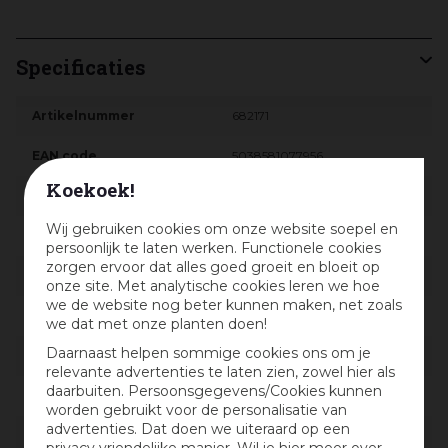
Specificaties
Artikelnummer
682171
EAN code
5038581077956
Koekoek!
EAN leverancier
93025E
Wij gebruiken cookies om onze website soepel en
Merk
WoodWick
persoonlijk te laten werken. Functionele cookies
zorgen ervoor dat alles goed groeit en bloeit op
Locatie
M-WW-002
onze site. Met analytische cookies leren we hoe
we de website nog beter kunnen maken, net zoals
Soort
Geurkaars
we dat met onze planten doen!
Daarnaast helpen sommige cookies ons om je
Kleur
Roze
relevante advertenties te laten zien, zowel hier als
daarbuiten. Persoonsgegevens/Cookies kunnen
Brandtijd
130 uur
worden gebruikt voor de personalisatie van
advertenties. Dat doen we uiteraard op een
Geur
Rosewood