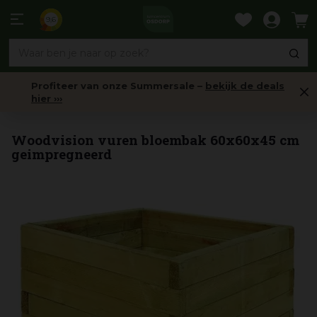
Ga
naar
9,6
content
Profiteer van onze Summersale –
bekijk de deals
hier ›››
Plantenbakken hout
Woodvision vuren bloembak 60x60x45 cm
geimpregneerd