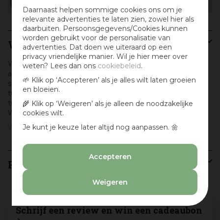
Daarnaast helpen sommige cookies ons om je
relevante advertenties te laten zien, zowel hier als
daarbuiten. Persoonsgegevens/Cookies kunnen
worden gebruikt voor de personalisatie van
Woodvision
advertenties. Dat doen we uiteraard op een
privacy vriendelijke manier. Wil je hier meer over
Woon jij in Amstelveen, Aalsmeer, Hoofddorp of ergens
weten? Lees dan ons
cookiebeleid
.
anders nabij Amsterdam en ben je op zoek naar een
🌱 Klik op ‘Accepteren’ als je alles wilt laten groeien
schutting, overkapping, pergola of ander houten
en bloeien.
tuinartikelen van Woodvision? Kom dan langs bij
tuincentrum Osdorp of bekijk een groot deel van ons
🌾 Klik op ‘Weigeren’ als je alleen de noodzakelijke
Woodvision assortiment hier online.
cookies wilt.
Je kunt je keuze later altijd nog aanpassen. 🌼
Woodvision
Accepteren
Recensies
Weigeren
Schrijf een review en win een cadeaubon