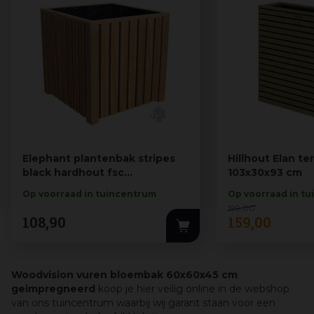
Elephant plantenbak stripes
Hillhout Elan t
black hardhout fsc
103x30x93 cm
500x500x500m…
Op voorraad in tuincentrum
Op voorraad in t
199
,
00
108
,
90
159
,
00
Woodvision vuren bloembak 60x60x45 cm
geimpregneerd
koop je hier veilig online in de webshop
van ons tuincentrum waarbij wij garant staan voor een