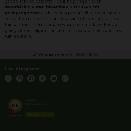
goede service, beloofd! Heb jij nog vragen over
Woodvision vuren bloembak 60x60x45 cm
geimpregneerd
of de levering ervan? Neem dan gerust
contact op met onze klantenservice of kom langs in ons
tuincentrum in Amsterdam waar onze medewerkers je
graag verder helpen. Tuincentrum Osdorp, alles voor huis,
tuin en dier :)
Vandaag open
van
09:30
-
18:00
Laat je inspireren