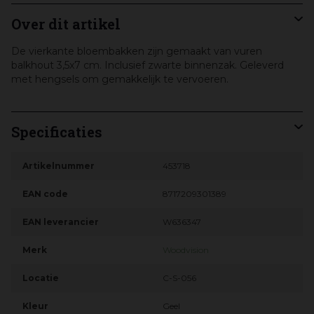
Over dit artikel
De vierkante bloembakken zijn gemaakt van vuren
balkhout 3,5x7 cm. Inclusief zwarte binnenzak. Geleverd
met hengsels om gemakkelijk te vervoeren.
Specificaties
Artikelnummer
453718
EAN code
8717209301389
EAN leverancier
W636347
Merk
Woodvision
Locatie
C-S-056
Kleur
Geel