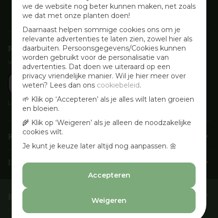
we de website nog beter kunnen maken, net zoals
we dat met onze planten doen!
Daarnaast helpen sommige cookies ons om je
relevante advertenties te laten zien, zowel hier als
Nieuwsbrief aanmelden
daarbuiten. Persoonsgegevens/Cookies kunnen
worden gebruikt voor de personalisatie van
Voor wekelijkse aanbiedingen, activiteiten en inspirerende tips
advertenties. Dat doen we uiteraard op een
privacy vriendelijke manier. Wil je hier meer over
weten? Lees dan ons
cookiebeleid
.
🌱 Klik op ‘Accepteren’ als je alles wilt laten groeien
Lees onze
Privacyverklaring
en bloeien.
🌾 Klik op ‘Weigeren’ als je alleen de noodzakelijke
cookies wilt.
Klantenservice
Je kunt je keuze later altijd nog aanpassen. 🌼
Info & openingstijden
Accepteren
Barbecues & Accessoires
Weigeren