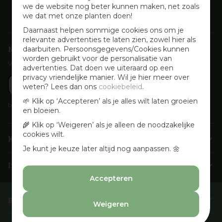
we de website nog beter kunnen maken, net zoals
we dat met onze planten doen!
Daarnaast helpen sommige cookies ons om je
relevante advertenties te laten zien, zowel hier als
Nieuwsbrief aanmelden
daarbuiten. Persoonsgegevens/Cookies kunnen
worden gebruikt voor de personalisatie van
Voor wekelijkse aanbiedingen, activiteiten en inspirerende tips
advertenties. Dat doen we uiteraard op een
privacy vriendelijke manier. Wil je hier meer over
weten? Lees dan ons
cookiebeleid
.
🌱 Klik op ‘Accepteren’ als je alles wilt laten groeien
Lees onze
Privacyverklaring
en bloeien.
🌾 Klik op ‘Weigeren’ als je alleen de noodzakelijke
cookies wilt.
Klantenservice
Je kunt je keuze later altijd nog aanpassen. 🌼
Info & openingstijden
Accepteren
Barbecues & Accessoires
Weigeren