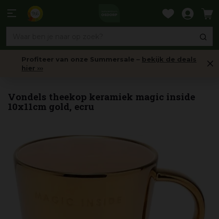
Ga
naar
9,6
content
Profiteer van onze Summersale –
bekijk de deals
hier ›››
Servies
Vondels theekop keramiek magic inside
10x11cm gold, ecru