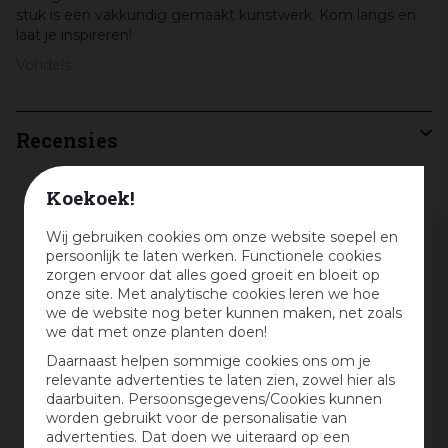
stuk is een vakkundig gemaakt kunstwerk. Kom langs en
laat je inspireren!
Vondels
Recensies
Koekoek!
Schrijf een review en win een cadeaubon
Wij gebruiken cookies om onze website soepel en
:)
persoonlijk te laten werken. Functionele cookies
zorgen ervoor dat alles goed groeit en bloeit op
onze site. Met analytische cookies leren we hoe
Deel jouw ervaringen met dit product en maak
we de website nog beter kunnen maken, net zoals
maandelijks kans op een cadeaubon t.w.v. € 25,-
we dat met onze planten doen!
Beoordeling:
*
Daarnaast helpen sommige cookies ons om je
relevante advertenties te laten zien, zowel hier als
daarbuiten. Persoonsgegevens/Cookies kunnen
Mijn ervaring in één zin:
*
worden gebruikt voor de personalisatie van
advertenties. Dat doen we uiteraard op een