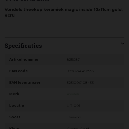
Vondels theekop keramiek magic inside 10x11cm gold,
ecru
Specificaties
Artikelnummer
825087
EAN code
8720246458992
EAN leverancier
3251000108433
Merk
Vondels
Locatie
L-T-001
Soort
Theekop
Kleur
Creme, Goud