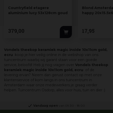
Countryfield etagere
Blond Amsterda
aluminium lucy 53x128cm goud
happy 20x15.5x6
379
,
00
17
,
95
Vondels theekop keramiek magic inside 10x11cm gold,
ecru
koop je hier veilig online in de webshop van ons
tuincentrum waarbij wij garant staan voor een goede
service, beloofd! Heb jij nog vragen over
Vondels theekop
keramiek magic inside 10x11cm gold, ecru
of de
levering ervan? Neem dan gerust contact op met onze
klantenservice of kom langs in ons tuincentrum in
Amsterdam waar onze medewerkers je graag verder
helpen. Tuincentrum Osdorp, alles voor huis, tuin en dier :)
Vandaag open
van
09:30
-
18:00