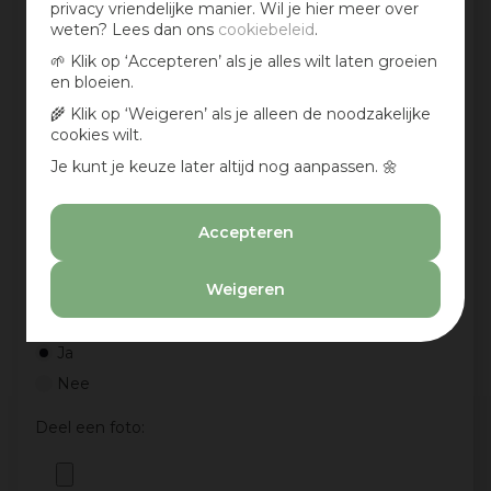
privacy vriendelijke manier. Wil je hier meer over
weten? Lees dan ons
cookiebeleid
.
🌱 Klik op ‘Accepteren’ als je alles wilt laten groeien
Jouw mening over dit product:
en bloeien.
🌾 Klik op ‘Weigeren’ als je alleen de noodzakelijke
cookies wilt.
Je kunt je keuze later altijd nog aanpassen. 🌼
Accepteren
Weigeren
Aan te bevelen?
Ja
Nee
Deel een foto: