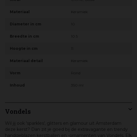
Materiaal
Keramiek
Diameter in cm
10
Breedte in cm
10.5
Hoogte in cm
11
Materiaal detail
Keramiek
Vorm
Rond
Inhoud
350 ml
Vondels
Wil jij ook 'sparkles', glitters en glamour uit Amsterdam
deze kerst? Dan zit je goed bij de extravagante en trendy
handgeblazen kerstballen en -ornamenten van Vondels. Elk