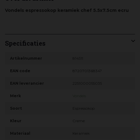
Vondels espressokop keramiek chef 5.5x7.5cm ecru
Specificaties
Artikelnummer
814511
EAN code
8720701368347
EAN leverancier
2251000055035
Merk
Vondels
Soort
Espressokop
Kleur
Creme
Materiaal
Keramiek