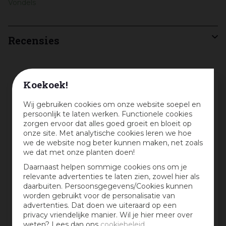
Vondels
Recensies
Koekoek!
Schrijf een review en win een cadeaubon
:)
Wij gebruiken cookies om onze website soepel en
persoonlijk te laten werken. Functionele cookies
Deel jouw ervaringen met dit product en maak
zorgen ervoor dat alles goed groeit en bloeit op
maandelijks kans op een cadeaubon t.w.v. € 25,-
onze site. Met analytische cookies leren we hoe
we de website nog beter kunnen maken, net zoals
Beoordeling:
*
we dat met onze planten doen!
Daarnaast helpen sommige cookies ons om je
relevante advertenties te laten zien, zowel hier als
Mijn ervaring in één zin:
*
daarbuiten. Persoonsgegevens/Cookies kunnen
worden gebruikt voor de personalisatie van
advertenties. Dat doen we uiteraard op een
privacy vriendelijke manier. Wil je hier meer over
weten? Lees dan ons
cookiebeleid
.
Jouw mening over dit product: