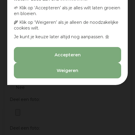
🌱 Klik op ‘Accepteren’ als je alles wilt laten groeien
en bloeien.
🌾 Klik op ‘Weigeren’ als je alleen de noodzakelijke
cookies wilt.
Je kunt je keuze later altijd nog aanpassen. 🌼
Accepteren
Weigeren
Aan te bevelen?
Ja
Nee
Deel een foto:
Deel een foto: