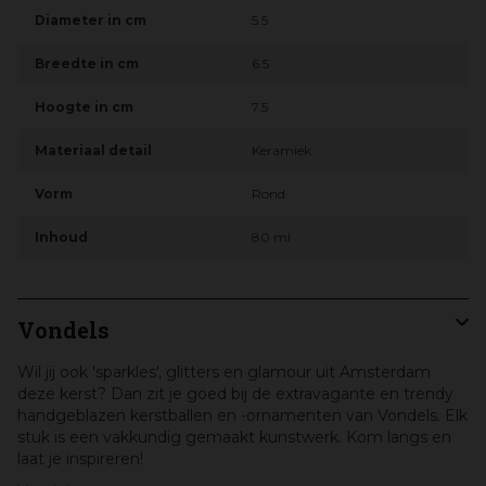
Diameter in cm
5.5
Breedte in cm
6.5
Hoogte in cm
7.5
Materiaal detail
Keramiek
Vorm
Rond
Inhoud
80 ml
Vondels
Wil jij ook 'sparkles', glitters en glamour uit Amsterdam
deze kerst? Dan zit je goed bij de extravagante en trendy
handgeblazen kerstballen en -ornamenten van Vondels. Elk
stuk is een vakkundig gemaakt kunstwerk. Kom langs en
laat je inspireren!