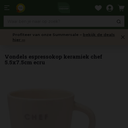
Ga
naar
9,6
content
Profiteer van onze Summersale –
bekijk de deals
hier ›››
Servies
Vondels espressokop keramiek chef
5.5x7.5cm ecru