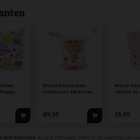
anten
erdam
Blond Amsterdam
Blond Am
s happy
fondueset aardewerk
coffee to
cm multi
even bijkletsen
aardewerk
30x30cm…
9x1…
49
,
95
16
,
99
be 9x9.5cm roze
koop je hier veilig online in de webshop van on