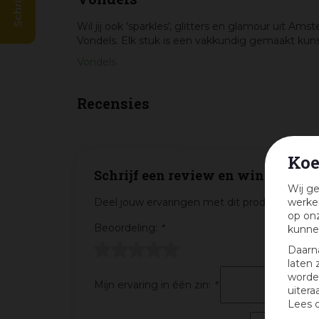
Wil jij ook 'sparkles', glitters en glamour uit 
Vondels. Elk stuk is een vakkundig gemaakt kunst
Vondels
Recensies
Koe
Schrijf een review en win een cad
Wij ge
werken
Deel jouw ervaringen met dit product en maa
op onz
Beoordeling:
*
kunne
Daarn
laten 
worden
Mijn ervaring in één zin:
*
uitera
Lees 