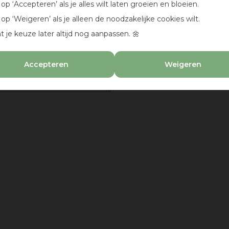
k op ‘Accepteren’ als je alles wilt laten groeien en bloeien.
k op ‘Weigeren’ als je alleen de noodzakelijke cookies wilt.
t je keuze later altijd nog aanpassen. 🌼
Accepteren
Weigeren