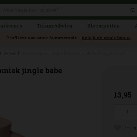
arbecues
Tuinmeubelen
Bloempotten
Profiteer van onze Summersale –
bekijk de deals hier ›››
Servies
Vondels cappuccinokop keramiek jingle babe 9x9.5cm roze
miek jingle babe
13
,
95