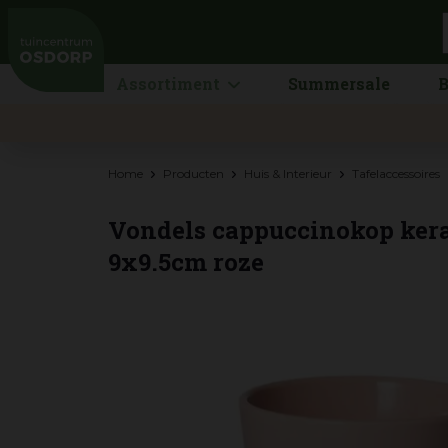
Ga
naar
content
Assortiment
Summersale
B
Home
Producten
Huis & Interieur
Tafelaccessoires
Vondels cappuccinokop kera
9x9.5cm roze