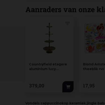
Aanraders van onze kl
Countryfield etagere
Blond Amst
aluminium lucy
theeblik rv
53x128cm goud
20x15.5x6.5
379
,
00
17
,
95
Vondels cappuccinokop keramiek jingle ba