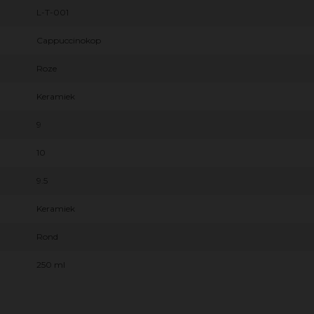
L-T-001
Cappuccinokop
Roze
Keramiek
9
10
9.5
Keramiek
Rond
250 ml