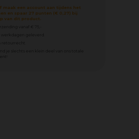
f maak een account aan tijdens het
en en spaar 27 punten (€ 0,27) bij
 van dit product.
erzending vanaf € 75,-
2 werkdagen geleverd.
 retourrecht.
ind je slechts een klein deel van ons totale
ent!