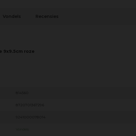
Vondels
Recensies
e 9x9.5cm roze
814560
8720701367296
9241000078014
Vondels