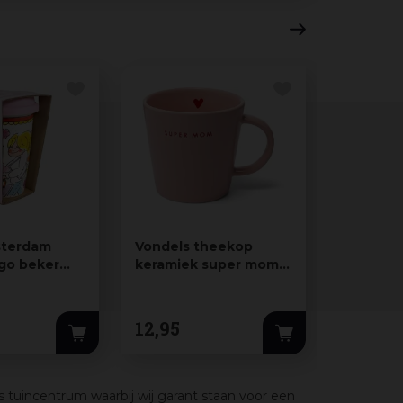
sterdam
Vondels theekop
Vondels
 go beker
keramiek super mom
cappucc
 sweet life
10x11cm pink
keramiek
9x9.5cm
12
,
95
10
,
95
s tuincentrum waarbij wij garant staan voor een