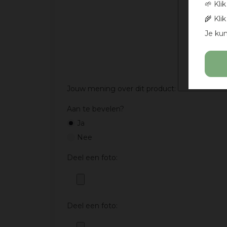
🌱 Kli
🌾 Kli
Je kun
Jouw mening over dit product:
Aan te bevelen?
Ja
Nee
Deel een foto:
Deel een foto: