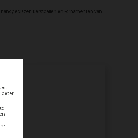
endy handgeblazen kerstballen en -ornamenten van
oeit
g beter
te
nen
en?