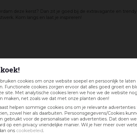
Amsterdam deze kerst? Dan zit je goed bij de extravagante en tr
werk. Kom langs en laat je inspireren!
koek!
eaubon :)
bruiken cookies om onze website soepel en persoonlijk te laten
. Functionele cookies zorgen ervoor dat alles goed groeit en bl
k maandelijks kans op een cadeaubon t.w.v. € 25,-
e site. Met analytische cookies leren we hoe we de website no
n maken, net zoals we dat met onze planten doen!
aast helpen sommige cookies ons om je relevante advertenties 
zien, zowel hier als daarbuiten. Persoonsgegevens/Cookies kun
 gebruikt voor de personalisatie van advertenties. Dat doen we
ard op een privacy vriendelijke manier. Wil je hier meer over wet
dan ons
cookiebeleid
.