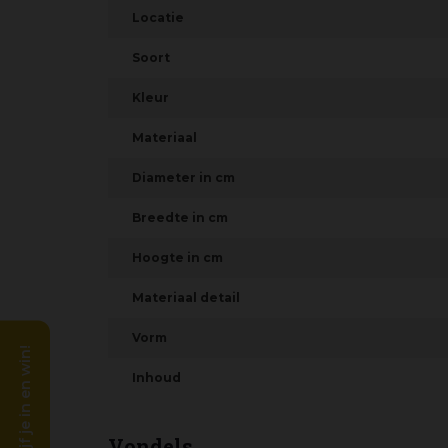
Locatie
Soort
Kleur
Materiaal
Diameter in cm
Breedte in cm
Hoogte in cm
Materiaal detail
Vorm
Schrijf je in en win!
Inhoud
Vondels