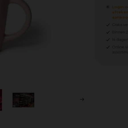
Login o
afreken
aankoop
Gratis v
Binnen 
14 dagen
Online v
assortim