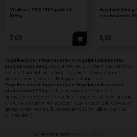
Vitakraft PRO VITA parkiet
Esschert Desig
800g
meelwormen 2
7
,
69
8
,
50
Vogelbescherming Nederland Vogelpindakaas met
stukjes noot 330g
koop je hier veilig online in de webshop
van ons tuincentrum waarbij wij garant staan voor een
goede service, beloofd! Heb jij nog vragen over
Vogelbescherming Nederland Vogelpindakaas met
stukjes noot 330g
of de levering ervan? Neem dan
gerust contact op met onze klantenservice of kom langs in
ons tuincentrum in Amsterdam waar onze medewerkers je
graag verder helpen. Tuincentrum Osdorp, alles voor huis,
tuin en dier :)
Vandaag open
van
09:30
-
18:00