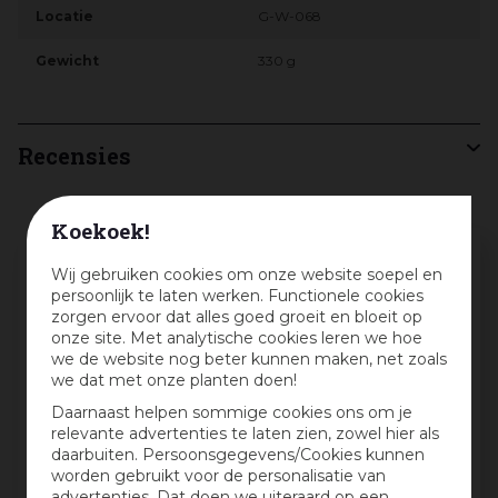
Locatie
G-W-068
Gewicht
330 g
Recensies
Koekoek!
Schrijf een review en win een cadeaubon
Wij gebruiken cookies om onze website soepel en
:)
persoonlijk te laten werken. Functionele cookies
zorgen ervoor dat alles goed groeit en bloeit op
Deel jouw ervaringen met dit product en maak
onze site. Met analytische cookies leren we hoe
maandelijks kans op een cadeaubon t.w.v. € 25,-
we de website nog beter kunnen maken, net zoals
we dat met onze planten doen!
Beoordeling:
*
Daarnaast helpen sommige cookies ons om je
relevante advertenties te laten zien, zowel hier als
daarbuiten. Persoonsgegevens/Cookies kunnen
Mijn ervaring in één zin:
*
worden gebruikt voor de personalisatie van
advertenties. Dat doen we uiteraard op een