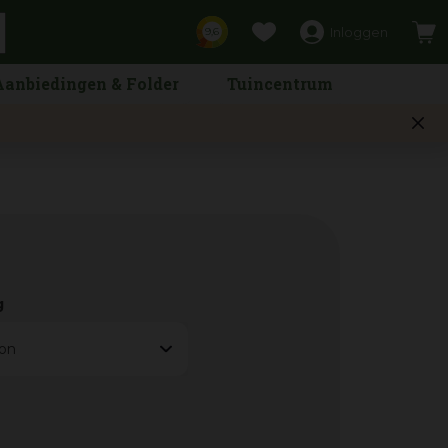
Inloggen
9,6
Aanbiedingen & Folder
Tuincentrum
g
on