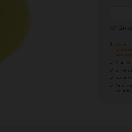
Login o
afreken
aankoop
Gratis v
Binnen 
14 dagen
Online v
assortim