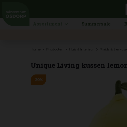
Ga
naar
content
Assortiment
Summersale
B
Home
Producten
Huis & Interieur
Plaids & Sierkus
Unique Living kussen lemo