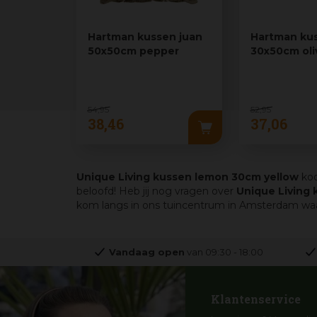
Hartman kussen juan
Hartman kus
50x50cm pepper
30x50cm oli
54
,
95
52
,
95
38
,
46
37
,
06
Unique Living kussen lemon 30cm yellow
koo
beloofd! Heb jij nog vragen over
Unique Living
kom langs in ons tuincentrum in Amsterdam waar 
Vandaag open
van
09:30
-
18:00
Klantenservice