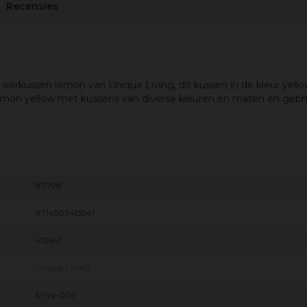
Recensies
 sierkussen lemon van Unique Living, dit kussen in de kleur yel
mon yellow met kussens van diverse kleuren en maten en gebrui
811798
8714503413541
413541
Unique Living
M-W-009