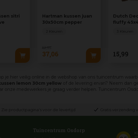
sen sitri
Hartman kussen juan
Dutch Dec
ve
30x50cm pepper
fluffy 45
tobacco 
2 Kleuren
3 Kleuren
52
,
95
37
,
06
15
,
99
p je hier veilig online in de webshop van ons tuincentrum waarbi
 kussen lemon 30cm yellow
of de levering ervan? Neem dan ge
onze medewerkers je graag verder helpen. Tuincentrum Osdorp, a
Zie productpagina's voor de levertijd
Gratis verzending v
Tuincentrum Osdorp