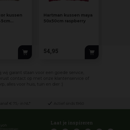
or kussen
Hartman kussen maya
Unique L
x45cm
50x50cm raspberry
bella 45
brown
4
2 Kleuren
32
,
99
54
,
95
23
,
09
j wij garant staan voor een goede service,
rust contact op met onze klantenservice of
lles voor huis, tuin en dier :)
anaf € 75,- in NL*
Actief sinds 1960
Laat je inspireren