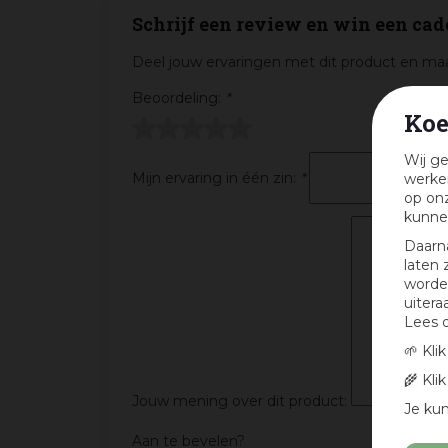
Schrijf een review en win een cad
Deel jouw ervaringen met dit product en maa
Beoordeling:
*
Koe
Wij ge
Mijn ervaring in één zin:
*
werken
op onz
kunne
Daarn
laten 
worden
uitera
Lees 
🌱 Kli
🌾 Kli
Jouw mening over dit product:
Je kun
Aan te bevelen?