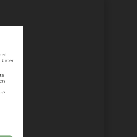
oeit
g beter
te
nen
en?