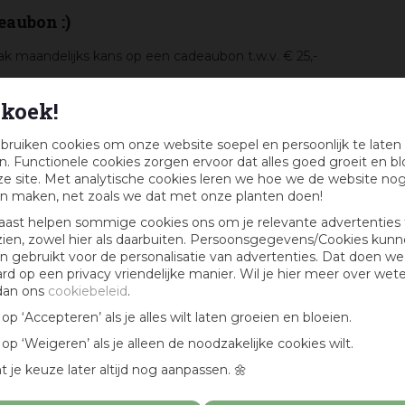
eaubon :)
k maandelijks kans op een cadeaubon t.w.v. € 25,-
koek!
bruiken cookies om onze website soepel en persoonlijk te laten
. Functionele cookies zorgen ervoor dat alles goed groeit en bl
e site. Met analytische cookies leren we hoe we de website no
n maken, net zoals we dat met onze planten doen!
aast helpen sommige cookies ons om je relevante advertenties 
zien, zowel hier als daarbuiten. Persoonsgegevens/Cookies kun
 gebruikt voor de personalisatie van advertenties. Dat doen we
ard op een privacy vriendelijke manier. Wil je hier meer over wet
dan ons
cookiebeleid
.
k op ‘Accepteren’ als je alles wilt laten groeien en bloeien.
k op ‘Weigeren’ als je alleen de noodzakelijke cookies wilt.
t je keuze later altijd nog aanpassen. 🌼