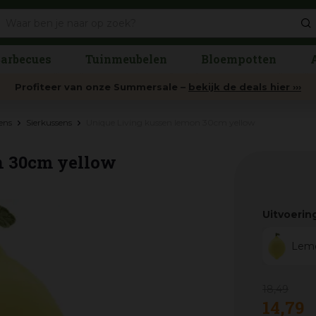
arbecues
Tuinmeubelen
Bloempotten
Profiteer van onze Summersale –
bekijk de deals hier ›››
sens
Sierkussens
Unique Living kussen lemon 30cm yellow
n 30cm yellow
Uitvoerin
Lem
18
,
49
14
,
79