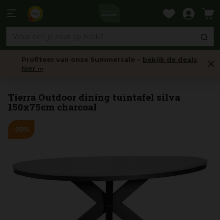
Ga
naar
9,6
content
Profiteer van onze Summersale –
bekijk de deals
hier ›››
Tuintafels
Tierra Outdoor dining tuintafel silva
150x75cm charcoal