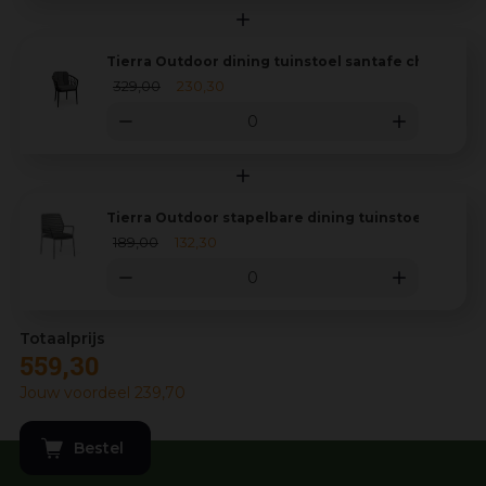
Tierra Outdoor dining tuinstoel santafe charcoal
329
,
00
230
,
30
Tierra Outdoor stapelbare dining tuinstoel david c
189
,
00
132
,
30
559
,
30
Jouw voordeel
239
,
70