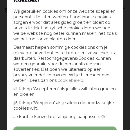
Specificaties
Wij gebruiken cookies om onze website soepel en
persoonlijk te laten werken. Functionele cookies
zorgen ervoor dat alles goed groeit en bloeit op
Artikelnummer
824173
onze site. Met analytische cookies leren we hoe
we de website nog beter kunnen maken, net zoals
EAN code
8721042537768
we dat met onze planten doen!
Daarnaast helpen sommige cookies ons om je
EAN leverancier
TO-7367
relevante advertenties te laten zien, zowel hier als
daarbuiten. Persoonsgegevens/Cookies kunnen
Merk
Tierra outdoor
worden gebruikt voor de personalisatie van
advertenties. Dat doen we uiteraard op een
Soort tuintafel
Dining tuintafel
privacy vriendelijke manier. Wil je hier meer over
weten? Lees dan ons
cookiebeleid
.
Kleur
Grijs
🌱 Klik op ‘Accepteren’ als je alles wilt laten groeien
Materiaal
en bloeien.
Kunststof, Metaal
🌾 Klik op ‘Weigeren’ als je alleen de noodzakelijke
Diameter in cm
150
cookies wilt.
Je kunt je keuze later altijd nog aanpassen. 🌼
Hoogte in cm
75
Materiaal detail
Aluminium, Polywood