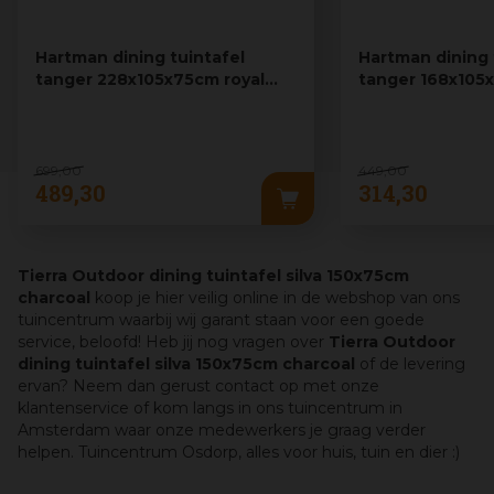
Hartman dining tuintafel
Hartman dining 
tanger 228x105x75cm royal
tanger 168x105
white
white
699
,
00
449
,
00
489
,
30
314
,
30
Tierra Outdoor dining tuintafel silva 150x75cm
charcoal
koop je hier veilig online in de webshop van ons
tuincentrum waarbij wij garant staan voor een goede
service, beloofd! Heb jij nog vragen over
Tierra Outdoor
dining tuintafel silva 150x75cm charcoal
of de levering
ervan? Neem dan gerust contact op met onze
klantenservice of kom langs in ons tuincentrum in
Amsterdam waar onze medewerkers je graag verder
helpen. Tuincentrum Osdorp, alles voor huis, tuin en dier :)