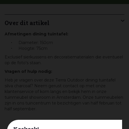
Over dit artikel
Afmetingen dining tuintafel:
Diameter: 150cm
Hoogte: 75cm
Exclusief sierkussens en decoratiematerialen die eventueel
op de foto's staan.
Vragen of hulp nodig:
Heb je vragen over deze Tierra Outdoor dining tuintafel
silva charcoal? Neem gerust contact op met onze
klantenservice of kom langs en bekijk hem in onze
tuinmeubel showroom in Amsterdam. Onze tuinmeubelen
zijn in ons tuincentrum te bezichtigen van half februari tot
half september.
Koekoek!