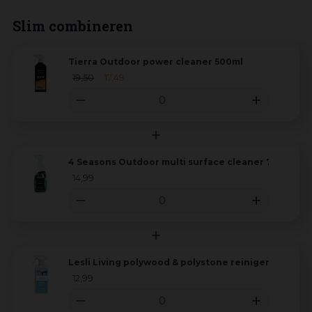
Slim combineren
Tierra Outdoor power cleaner 500ml
19
,
50
17
,
49
4 Seasons Outdoor multi surface cleaner 750ml
14
,
99
Lesli Living polywood & polystone reiniger 500ml
12
,
99