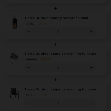
Tierra Outdoor nano protector 500ml
29
,
50
26
,
49
Tierra Outdoor stapelbare dining tuinstoel rivera 
269
,
00
239
,
00
Tierra Outdoor stapelbare dining tuinstoel foxx al
159
,
00
111
,
30