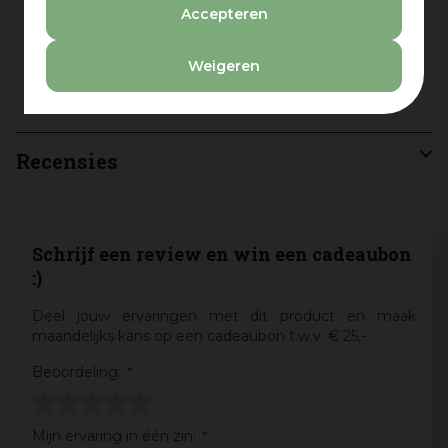
Accepteren
Vorm
Rond
Weigeren
Aantal zitplaatsen
6 zitplaatsen
Recensies
Schrijf een review en win een cadeaubon
:)
Deel jouw ervaringen met dit product en maak
maandelijks kans op een cadeaubon t.w.v. € 25,-
Beoordeling:
*
Mijn ervaring in één zin:
*