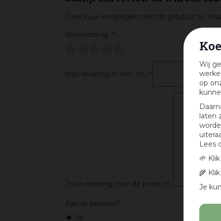
Deel jouw ervaringen met dit product en maa
Beoordeling:
*
Koe
Wij ge
werken
Mijn ervaring in één zin:
*
op onz
kunne
Daarn
laten 
worden
uitera
Lees 
🌱 Kli
🌾 Kli
Jouw mening over dit product:
Je kun
Aan te bevelen?
Ja