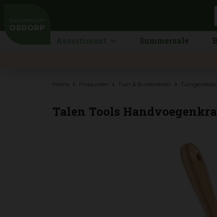
Ga
naar
content
Assortiment
Summersale
B
Home
Producten
Tuin & Buitenleven
Tuingereeds
Talen Tools Handvoegenkra