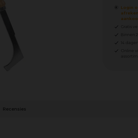
Login o
afreken
aankoop
Gratis v
Binnen 
14 dagen
Online v
assortim
Recensies