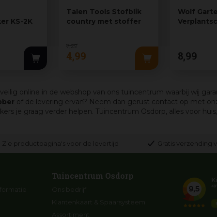
Talen Tools Stofblik
Wolf Gart
er KS-2K
country met stoffer
Verplants
2K
7
,
29
4
,
99
8
,
99
 veilig online in de webshop van ons tuincentrum waarbij wij gara
bber
of de levering ervan? Neem dan gerust contact op met onz
je graag verder helpen. Tuincentrum Osdorp, alles voor huis, t
Zie productpagina's voor de levertijd
Gratis verzending v
Tuincentrum Osdorp
formatie
Ons bedrijf
Klantenkaart & Spaarsysteem
Assortiment