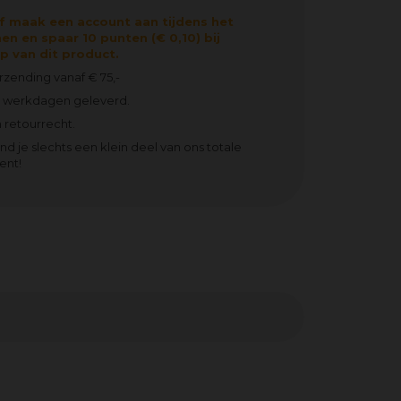
f maak een account aan tijdens het
en en spaar 10 punten (€ 0,10) bij
 van dit product.
erzending vanaf € 75,-
2 werkdagen geleverd.
 retourrecht.
ind je slechts een klein deel van ons totale
ent!