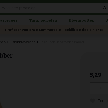
arbecues
Tuinmeubelen
Bloempotten
Profiteer van onze Summersale –
bekijk de deals hier ›››
chap
Handgereedschap
Talen Tools Handvoegenkrabber
bber
5
,
29