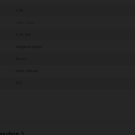
G78
Talen Tools
S-W-109
Voegenkrabber
Bruin
Hout, Metaal
12.5
eaubon :)