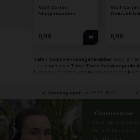
Wolf Garten
Wolf Garten
Voegenkrabber
Onkruidstek
8
,
99
8
,
99
Talen Tools Handvoegenkrabber
koop je hier
nog vragen over
Talen Tools Handvoegenkra
tuincentrum in Amsterdam waar onze medewerkers 
Vandaag open
van
09:30
-
18:00
Klantenservice
Leverings- & Verzendin
Ruilen & Retourneren
Veilig betalen