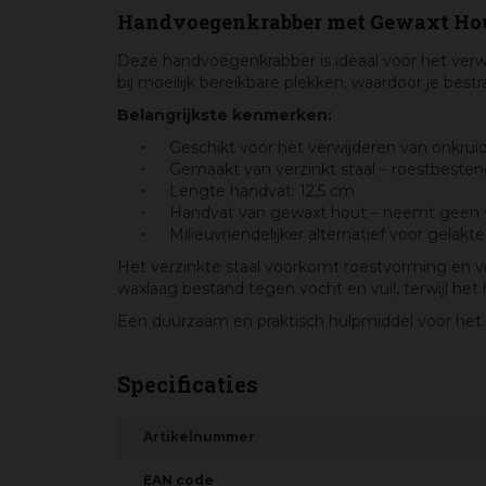
Handvoegenkrabber met Gewaxt Hou
Deze handvoegenkrabber is ideaal voor het verw
bij moeilijk bereikbare plekken, waardoor je bestr
Belangrijkste kenmerken:
Geschikt voor het verwijderen van onkru
Gemaakt van verzinkt staal – roestbeste
Lengte handvat: 12,5 cm
Handvat van gewaxt hout – neemt geen w
Milieuvriendelijker alternatief voor gelak
Het verzinkte staal voorkomt roestvorming en ve
waxlaag bestand tegen vocht en vuil, terwijl het 
Een duurzaam en praktisch hulpmiddel voor het on
Specificaties
Artikelnummer
EAN code