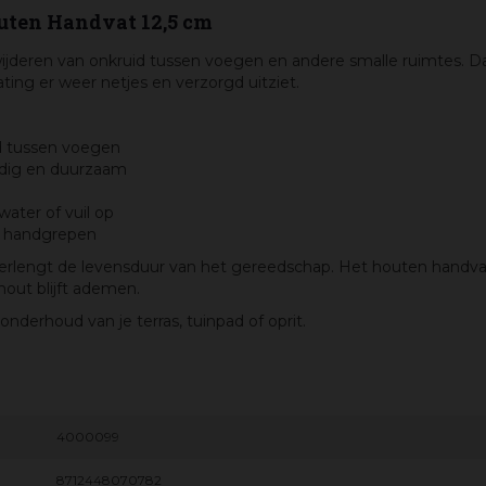
ten Handvat 12,5 cm
ijderen van onkruid tussen voegen en andere smalle ruimtes. D
ating er weer netjes en verzorgd uitziet.
id tussen voegen
ndig en duurzaam
ater of vuil op
te handgrepen
rlengt de levensduur van het gereedschap. Het houten handvat l
hout blijft ademen.
derhoud van je terras, tuinpad of oprit.
4000099
8712448070782