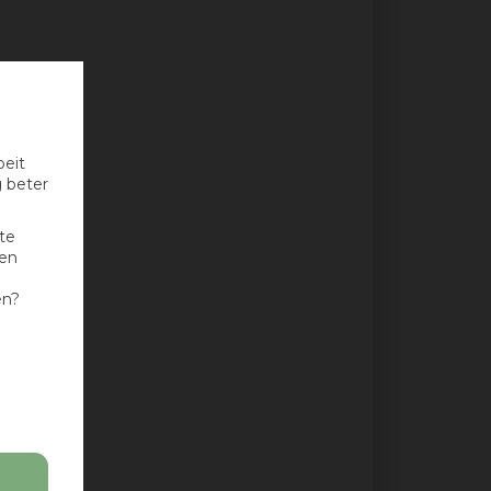
oeit
g beter
te
nen
en?