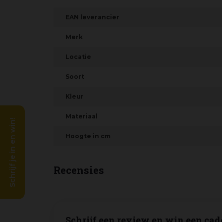
EAN leverancier
Merk
Locatie
Soort
Kleur
Materiaal
Schrijf je in en win!
Hoogte in cm
Recensies
Schrijf een review en win een cad