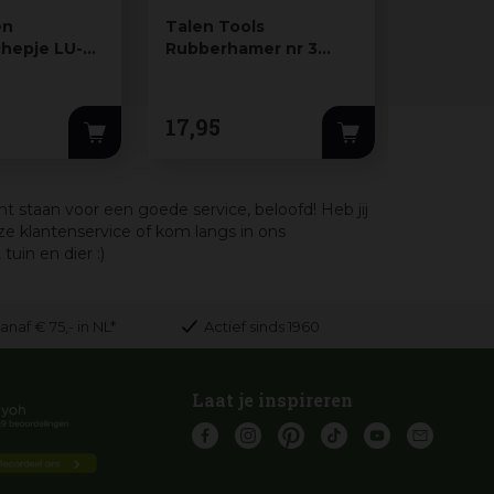
en
Talen Tools
Talen To
chepje LU-
Rubberhamer nr 3
Verplant
zacht
breed
17
,
95
5
,
29
nt staan voor een goede service, beloofd! Heb jij
e klantenservice of kom langs in ons
uin en dier :)
anaf € 75,- in NL*
Actief sinds 1960
Laat je inspireren