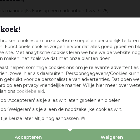
k maandelijks kans op een cadeaubon t.w.v. € 25,-
koek!
bruiken cookies om onze website soepel en persoonlijk te laten
. Functionele cookies zorgen ervoor dat alles goed groeit en bl
e site. Met analytische cookies leren we hoe we de website no
n maken, net zoals we dat met onze planten doen!
aast helpen sommige cookies ons om je relevante advertenties 
zien, zowel hier als daarbuiten. Persoonsgegevens/Cookies kun
 gebruikt voor de personalisatie van advertenties. Dat doen we
ard op een privacy vriendelijke manier. Wil je hier meer over wet
dan ons
cookiebeleid
.
k op ‘Accepteren’ als je alles wilt laten groeien en bloeien.
k op ‘Weigeren’ als je alleen de noodzakelijke cookies wilt.
t je keuze later altijd nog aanpassen. 🌼
Accepteren
Weigeren