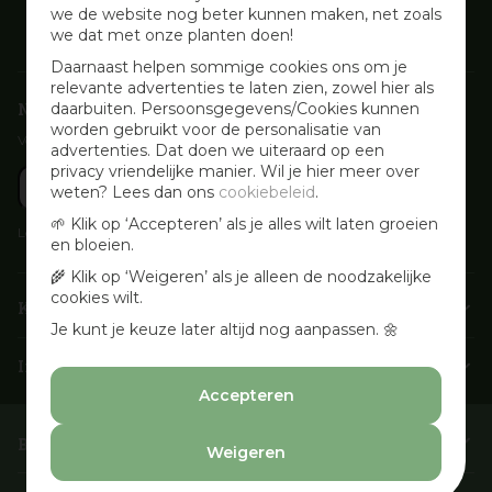
we de website nog beter kunnen maken, net zoals
we dat met onze planten doen!
Daarnaast helpen sommige cookies ons om je
relevante advertenties te laten zien, zowel hier als
Nieuwsbrief aanmelden
daarbuiten. Persoonsgegevens/Cookies kunnen
worden gebruikt voor de personalisatie van
Voor wekelijkse aanbiedingen, activiteiten en inspirerende tips
advertenties. Dat doen we uiteraard op een
privacy vriendelijke manier. Wil je hier meer over
weten? Lees dan ons
cookiebeleid
.
🌱 Klik op ‘Accepteren’ als je alles wilt laten groeien
Lees onze
Privacyverklaring
en bloeien.
🌾 Klik op ‘Weigeren’ als je alleen de noodzakelijke
cookies wilt.
Klantenservice
Je kunt je keuze later altijd nog aanpassen. 🌼
Info & openingstijden
Accepteren
Barbecues & Accessoires
Weigeren