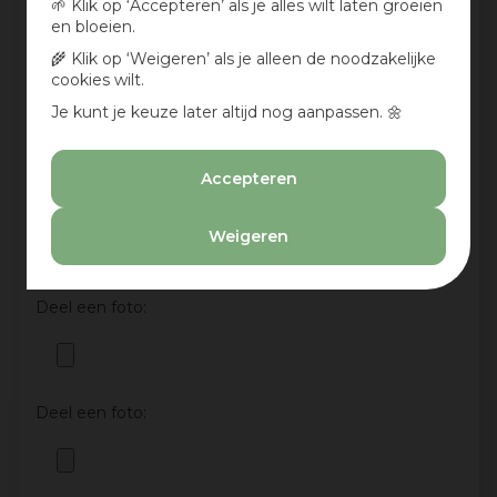
🌱 Klik op ‘Accepteren’ als je alles wilt laten groeien
en bloeien.
🌾 Klik op ‘Weigeren’ als je alleen de noodzakelijke
cookies wilt.
Je kunt je keuze later altijd nog aanpassen. 🌼
Accepteren
Aan te bevelen?
Ja
Weigeren
Nee
Deel een foto:
Deel een foto: