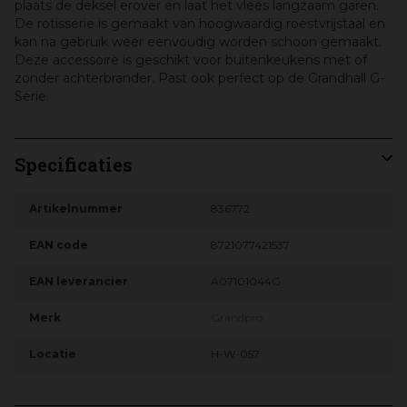
plaats de deksel erover en laat het vlees langzaam garen.
De rotisserie is gemaakt van hoogwaardig roestvrijstaal en
kan na gebruik weer eenvoudig worden schoon gemaakt.
Deze accessoire is geschikt voor buitenkeukens met of
zonder achterbrander. Past ook perfect op de Grandhall G-
Serie.
Specificaties
Artikelnummer
836772
EAN code
8721077421537
EAN leverancier
A07101044G
Merk
Grandpro
Locatie
H-W-057