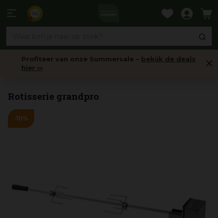
Ga
naar
9,6
content
Profiteer van onze Summersale –
bekijk de deals
hier ›››
Barbecue Accessoires
Rotisserie grandpro