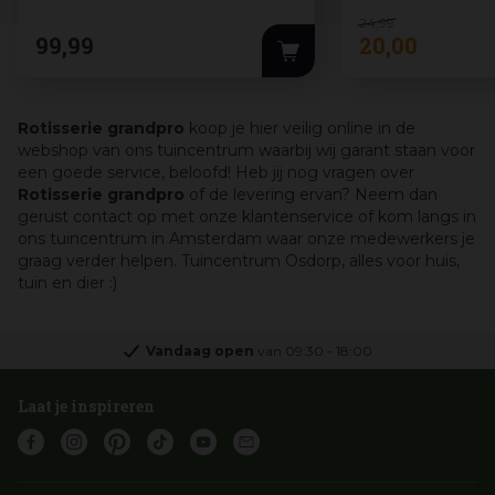
24
,
99
99
,
99
20
,
00
Rotisserie grandpro
koop je hier veilig online in de
webshop van ons tuincentrum waarbij wij garant staan voor
een goede service, beloofd! Heb jij nog vragen over
Rotisserie grandpro
of de levering ervan? Neem dan
gerust contact op met onze klantenservice of kom langs in
ons tuincentrum in Amsterdam waar onze medewerkers je
graag verder helpen. Tuincentrum Osdorp, alles voor huis,
tuin en dier :)
Vandaag open
van
09:30
-
18:00
Laat je inspireren