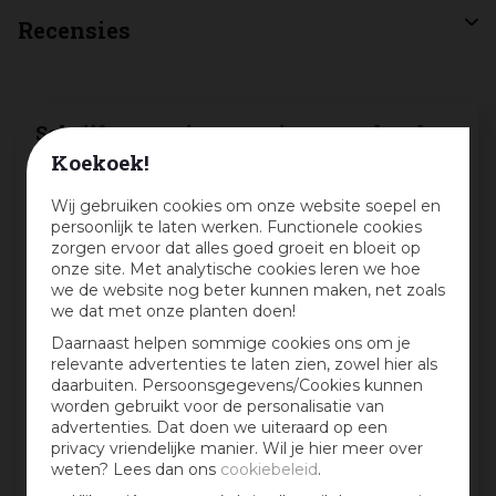
Recensies
Schrijf een review en win een cadeaubon
:)
Koekoek!
Deel jouw ervaringen met dit product en maak
Wij gebruiken cookies om onze website soepel en
maandelijks kans op een cadeaubon t.w.v. € 25,-
persoonlijk te laten werken. Functionele cookies
zorgen ervoor dat alles goed groeit en bloeit op
Beoordeling:
*
onze site. Met analytische cookies leren we hoe
we de website nog beter kunnen maken, net zoals
we dat met onze planten doen!
Mijn ervaring in één zin:
*
Daarnaast helpen sommige cookies ons om je
relevante advertenties te laten zien, zowel hier als
daarbuiten. Persoonsgegevens/Cookies kunnen
worden gebruikt voor de personalisatie van
advertenties. Dat doen we uiteraard op een
Jouw mening over dit product:
privacy vriendelijke manier. Wil je hier meer over
weten? Lees dan ons
cookiebeleid
.