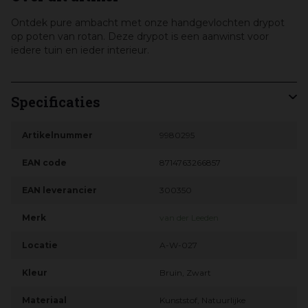
Ontdek pure ambacht met onze handgevlochten drypot
op poten van rotan. Deze drypot is een aanwinst voor
iedere tuin en ieder interieur.
Specificaties
Artikelnummer
9980295
EAN code
8714763266857
EAN leverancier
300350
Merk
van der Leeden
Locatie
A-W-027
Kleur
Bruin, Zwart
Materiaal
Kunststof, Natuurlijke