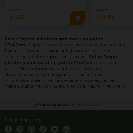
99
,
99
159
,
99
84
,
99
135
,
99
Rotan Drypot plantenmand zwart op poten
27x42cm
koop je hier veilig online in de webshop van ons
tuincentrum waarbij wij garant staan voor een goede
service, beloofd! Heb jij nog vragen over
Rotan Drypot
plantenmand zwart op poten 27x42cm
of de levering
ervan? Neem dan gerust contact op met onze
klantenservice of kom langs in ons tuincentrum in
Amsterdam waar onze medewerkers je graag verder
helpen. Tuincentrum Osdorp, alles voor huis, tuin en dier :)
Vandaag open
van
09:30
-
18:00
Laat je inspireren