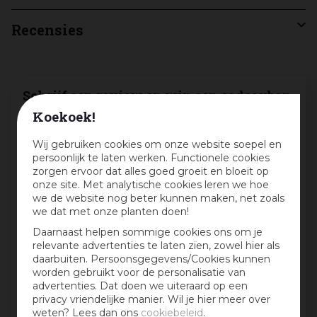
Recensies
Schrijf een review en win een cadeaubon
:)
Koekoek!
Deel jouw ervaringen met dit product en maak
Wij gebruiken cookies om onze website soepel en
maandelijks kans op een cadeaubon t.w.v. € 25,-
persoonlijk te laten werken. Functionele cookies
zorgen ervoor dat alles goed groeit en bloeit op
Beoordeling:
*
onze site. Met analytische cookies leren we hoe
we de website nog beter kunnen maken, net zoals
we dat met onze planten doen!
Mijn ervaring in één zin:
*
Daarnaast helpen sommige cookies ons om je
relevante advertenties te laten zien, zowel hier als
daarbuiten. Persoonsgegevens/Cookies kunnen
worden gebruikt voor de personalisatie van
advertenties. Dat doen we uiteraard op een
Jouw mening over dit product:
privacy vriendelijke manier. Wil je hier meer over
weten? Lees dan ons
cookiebeleid
.