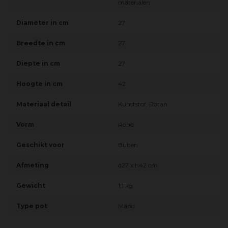
materialen
Diameter in cm
27
Breedte in cm
27
Diepte in cm
27
Hoogte in cm
42
Materiaal detail
Kunststof, Rotan
Vorm
Rond
Geschikt voor
Buiten
Afmeting
d27 x h42 cm
Gewicht
1,1 kg
Type pot
Mand