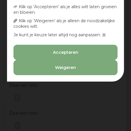
🌱 Klik op ‘Accepteren’ als je alles wilt laten groeien
en bloeien.
🌾 Klik op ‘Weigeren’ als je alleen de noodzakelijke
cookies wilt.
Je kunt je keuze later altijd nog aanpassen. 🌼
Accepteren
Aan te bevelen?
Ja
Weigeren
Nee
Deel een foto:
Deel een foto: