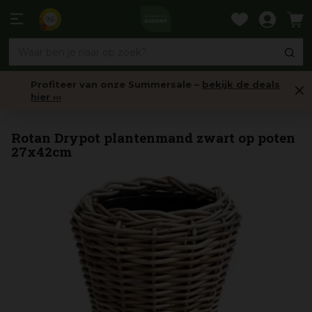
Ga
naar
9,6
content
Profiteer van onze Summersale –
bekijk de deals
hier ›››
Bloempotten buiten (rond)
Rotan Drypot plantenmand zwart op poten
27x42cm