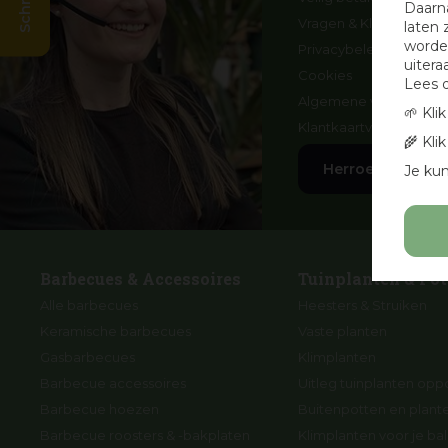
Daarn
Vragen & Klachten
laten 
worden
Privacybeleid
uitera
Cookies
Lees 
Algemene voorwaard
🌱 Kli
Klantkaartvoorwaarde
🌾 Kli
Herroep aankoo
Je kun
Barbecues & Accessoires
Tuinplanten & Pot
Alle barbecues
Heesters & Struiken
Keramische barbecues
Vaste planten
Gasbarbecues
Klimplanten
Barbecue accessoires
Uitleg tuinplanten opp
Barbecue hoezen
Buitenpotten en plan
Barbecue roosters & -bakplaten
Klimplanten voor je ba