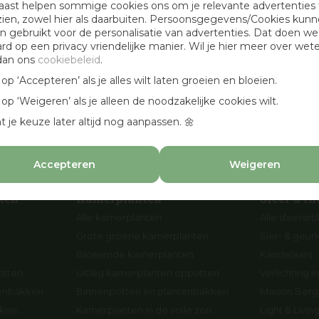
aast helpen sommige cookies ons om je relevante advertenties 
Openingstijden
zien, zowel hier als daarbuiten. Persoonsgegevens/Cookies kun
 gebruikt voor de personalisatie van advertenties. Dat doen we
Werken bij Osdorp
ard op een privacy vriendelijke manier. Wil je hier meer over wet
Cadeaubonnen
dan ons
cookiebeleid
.
en
Aanbevolen hoveniers
k op ‘Accepteren’ als je alles wilt laten groeien en bloeien.
n
k op ‘Weigeren’ als je alleen de noodzakelijke cookies wilt.
p
t je keuze later altijd nog aanpassen. 🌼
Accepteren
Weigeren
ten
Kamerplanten
Sfeer & In
Alle kamerplanten
Alle sfeerart
Grote groene kamerplanten
Sier- & geur
Bloeiende kamerplanten
Kandelaars
otten
Uitleg kamerplanten oppotten
Verlichting in
tenbakken
Binnenpotten en plantenbakken
Maison Berge
lkon
Kamerplanten in de volle zon
Light & Livi