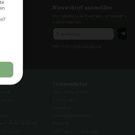
te
Nieuwsbrief aanmelden
nen
Voor wekelijkse aanbiedingen, activiteiten en
en?
inspirerende tips
Lees onze
Privacyverklaring
terieur
Tuinmeubelen
ikelen
Alle tuinmeubelen
kaarsen
Tuinstoelen
Tuintafels
 huis
Tuinmeubelhoezen
r Paris huisparfum
Parasols
ng meubelen
Hartman tuinmeubelen