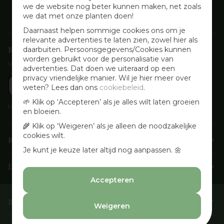
we de website nog beter kunnen maken, net zoals
we dat met onze planten doen!
Daarnaast helpen sommige cookies ons om je
relevante advertenties te laten zien, zowel hier als
Nieuwsbrief aanmelden
daarbuiten. Persoonsgegevens/Cookies kunnen
worden gebruikt voor de personalisatie van
Voor wekelijkse aanbiedingen, activiteiten en inspirerende tips
advertenties. Dat doen we uiteraard op een
privacy vriendelijke manier. Wil je hier meer over
weten? Lees dan ons
cookiebeleid
.
🌱 Klik op ‘Accepteren’ als je alles wilt laten groeien
Lees onze
Privacyverklaring
en bloeien.
🌾 Klik op ‘Weigeren’ als je alleen de noodzakelijke
cookies wilt.
Klantenservice
Je kunt je keuze later altijd nog aanpassen. 🌼
Info & openingstijden
Accepteren
Barbecues & Accessoires
Weigeren