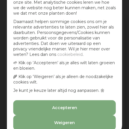
onze site. Met analytische cookies leren we hoe
we de website nog beter kunnen maken, net zoals
we dat met onze planten doen!
Schrijf een review en win een cadeaubon
Daarnaast helpen sommige cookies ons om je
relevante advertenties te laten zien, zowel hier als
:)
daarbuiten. Persoonsgegevens/Cookies kunnen
worden gebruikt voor de personalisatie van
Deel jouw ervaringen met dit product en maak
advertenties. Dat doen we uiteraard op een
maandelijks kans op een cadeaubon t.w.v. € 25,-
privacy vriendelijke manier. Wil je hier meer over
weten? Lees dan ons
cookiebeleid
.
Beoordeling:
*
🌱 Klik op ‘Accepteren’ als je alles wilt laten groeien
en bloeien.
Mijn ervaring in één zin:
*
🌾 Klik op ‘Weigeren’ als je alleen de noodzakelijke
cookies wilt.
Je kunt je keuze later altijd nog aanpassen. 🌼
Jouw mening over dit product:
Accepteren
Weigeren