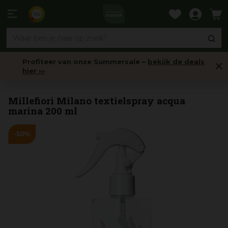
Ga
naar
9,6
content
Profiteer van onze Summersale –
bekijk de deals
hier ›››
Textiel- & Roomsprays
Millefiori Milano textielspray acqua
marina 200 ml