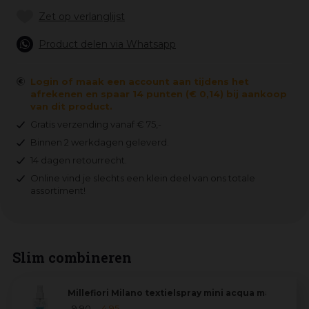
Product delen via Whatsapp
Login of maak een account aan tijdens het
afrekenen en spaar 14 punten (€ 0,14) bij aankoop
van dit product.
Gratis verzending vanaf € 75,-
Binnen 2 werkdagen geleverd.
14 dagen retourrecht.
Online vind je slechts een klein deel van ons totale
assortiment!
Slim combineren
Millefiori Milano textielspray mini acqua marina 100
9
,
90
4
,
95