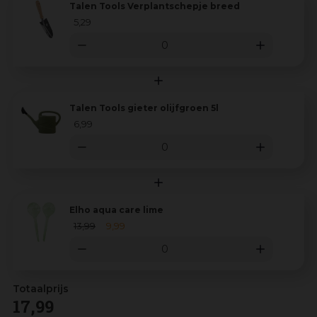
Talen Tools Verplantschepje breed
5
,
29
Talen Tools gieter olijfgroen 5l
6
,
99
Elho aqua care lime
13
,
99
9
,
99
17
,
99