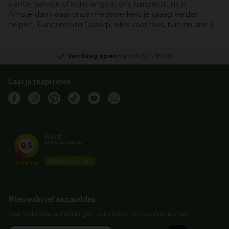
klantenservice of kom langs in ons tuincentrum in
Amsterdam waar onze medewerkers je graag verder
helpen. Tuincentrum Osdorp, alles voor huis, tuin en dier :)
Vandaag open
van
09:30
-
18:00
Laat je inspireren
Nieuwsbrief aanmelden
Voor wekelijkse aanbiedingen, activiteiten en inspirerende tips