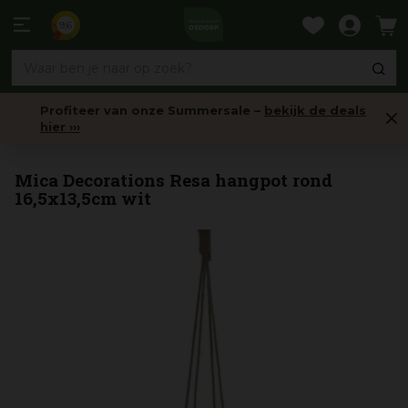
Ga
naar
9,6
content
Profiteer van onze Summersale –
bekijk de deals
hier ›››
Hanging baskets & Hangpotten
Mica Decorations Resa hangpot rond
16,5x13,5cm wit