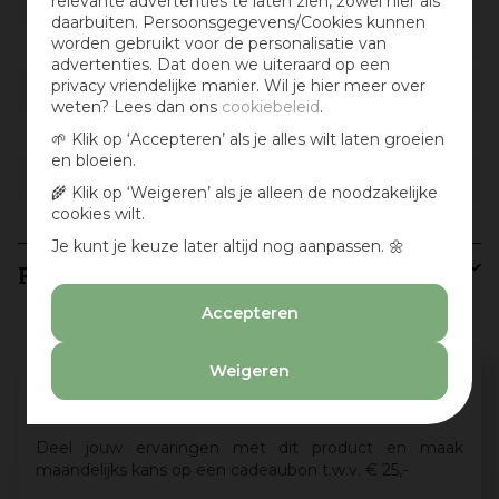
relevante advertenties te laten zien, zowel hier als
Productserie
Mica Decorations resa
daarbuiten. Persoonsgegevens/Cookies kunnen
worden gebruikt voor de personalisatie van
Materiaal detail
Keramiek
advertenties. Dat doen we uiteraard op een
privacy vriendelijke manier. Wil je hier meer over
Vorm
Rond
weten? Lees dan ons
cookiebeleid
.
Geschikt voor
Binnen
🌱 Klik op ‘Accepteren’ als je alles wilt laten groeien
en bloeien.
Gewicht
1,01875 kg
🌾 Klik op ‘Weigeren’ als je alleen de noodzakelijke
cookies wilt.
Je kunt je keuze later altijd nog aanpassen. 🌼
Recensies
Accepteren
Weigeren
Schrijf een review en win een cadeaubon
:)
Deel jouw ervaringen met dit product en maak
maandelijks kans op een cadeaubon t.w.v. € 25,-