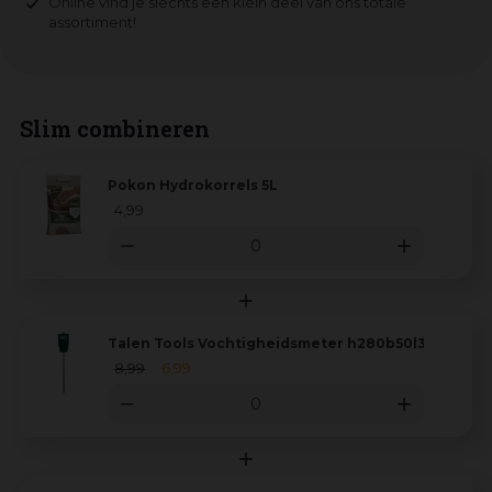
Online vind je slechts een klein deel van ons totale
assortiment!
Slim combineren
Pokon Hydrokorrels 5L
4
,
99
Talen Tools Vochtigheidsmeter h280b50l35mm
8
,
99
6
,
99