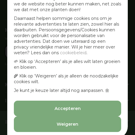
we de website nog beter kunnen maken, net zoals
we dat met onze planten doen!
Daarnaast helpen sommige cookies ons om je
relevante advertenties te laten zien, zowel hier als
Nieuwsbrief aanmelden
daarbuiten. Persoonsgegevens/Cookies kunnen
worden gebruikt voor de personalisatie van
Voor wekelijkse aanbiedingen, activiteiten en inspirerende tips
advertenties. Dat doen we uiteraard op een
privacy vriendelijke manier. Wil je hier meer over
weten? Lees dan ons
cookiebeleid
.
🌱 Klik op ‘Accepteren’ als je alles wilt laten groeien
Lees onze
Privacyverklaring
en bloeien.
🌾 Klik op ‘Weigeren’ als je alleen de noodzakelijke
cookies wilt.
Klantenservice
Je kunt je keuze later altijd nog aanpassen. 🌼
Info & openingstijden
Accepteren
Barbecues & Accessoires
Weigeren