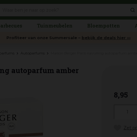
arbecues
Tuinmeubelen
Bloempotten
Profiteer van onze Summersale –
bekijk de deals hier ›››
rparfums
Autoparfums
Maison Berger Paris navulling autoparfum ambe
ing autoparfum amber
8
,
95