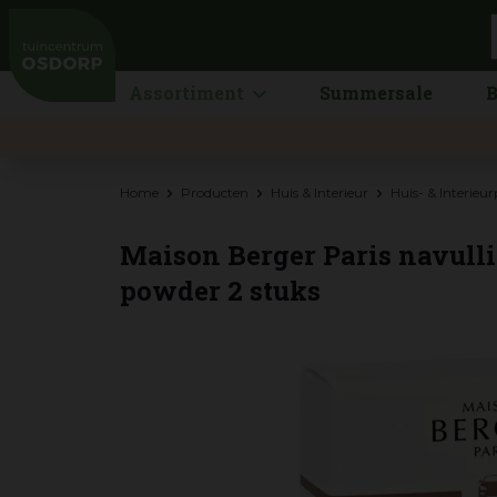
Ga
naar
content
Assortiment
Summersale
B
Home
Producten
Huis & Interieur
Huis- & Interieu
Maison Berger Paris navull
powder 2 stuks