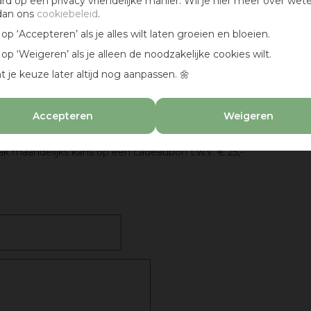
ard op een privacy vriendelijke manier. Wil je hier meer over wet
dan ons
cookiebeleid
.
k op ‘Accepteren’ als je alles wilt laten groeien en bloeien.
k op ‘Weigeren’ als je alleen de noodzakelijke cookies wilt.
t je keuze later altijd nog aanpassen. 🌼
Accepteren
Weigeren
eaubon :)
k maandelijks kans op een cadeaubon t.w.v. € 25,-