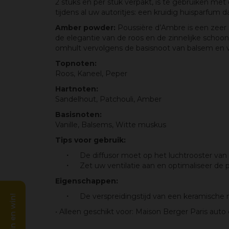
2 stuks en per stuk verpakt, is te gebruiken me
tijdens al uw autoritjes: een kruidig huisparfum
Amber powder:
Poussière d’Ambre is een zeer s
de elegantie van de roos en de zinnelijke schoo
omhult vervolgens de basisnoot van balsem en va
Topnoten:
Roos, Kaneel, Peper
Hartnoten:
Sandelhout, Patchouli, Amber
Basisnoten:
Vanille, Balsems, Witte muskus
Tips voor gebruik:
De diffusor moet op het luchtrooster van
Zet uw ventilatie aan en optimaliseer de 
Eigenschappen:
De verspreidingstijd van een keramische n
• Alleen geschikt voor: Maison Berger Paris auto 