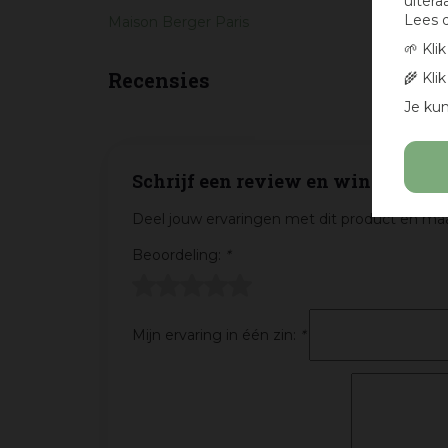
uitera
Lees 
Maison Berger Paris
🌱 Kli
Recensies
🌾 Kli
Je kun
Schrijf een review en win een cad
Deel jouw ervaringen met dit product en maa
Beoordeling:
*
Mijn ervaring in één zin:
*