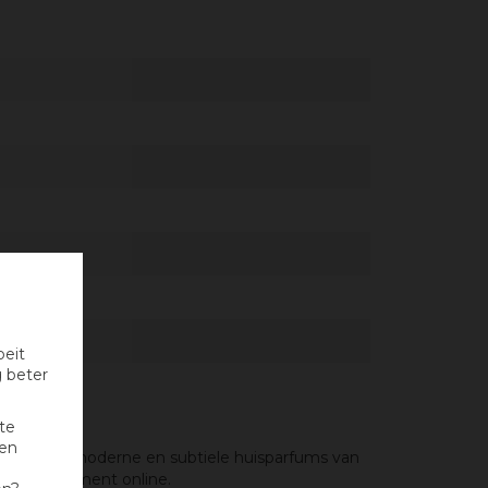
oeit
g beter
te
nen
elegante, moderne en subtiele huisparfums van
ons assortiment online.