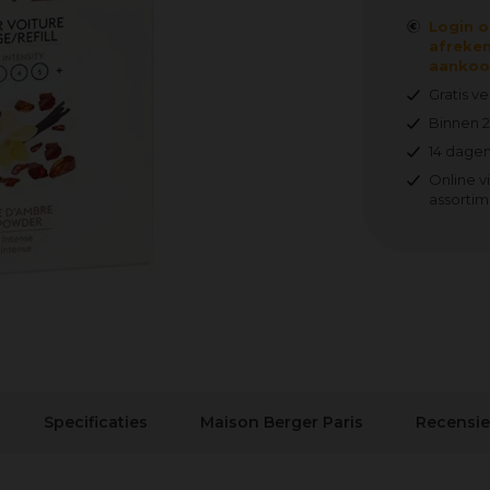
Login o
afreken
aankoop
Gratis v
Binnen 
14 dagen
Online v
assortim
Specificaties
Maison Berger Paris
Recensie