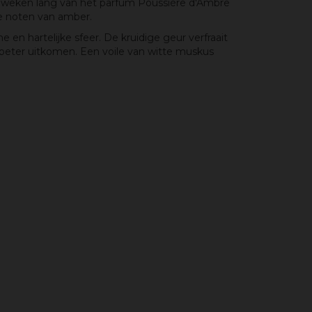
zes weken lang van het parfum Poussière d'Ambre
me noten van amber.
 en hartelijke sfeer. De kruidige geur verfraait
 beter uitkomen. Een voile van witte muskus