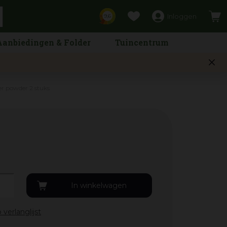
Inloggen
9,6
Aanbiedingen & Folder
Tuincentrum
r powder 2 stuks