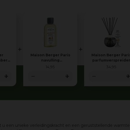
er
Maison Berger Paris
Maison Berger Pari
mber
navulling
parfumverspreide
ml
parfumverspreider
holly gris mousse
14
,
95
34
,
95
amber powder 200 ml
amber powder 180 m
u een unieke verleidingskracht en een geruststellende warmte er