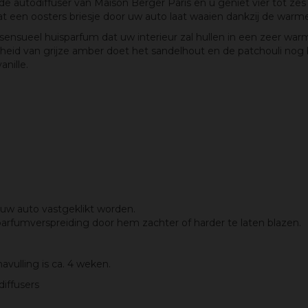
t de autodiffuser van Maison Berger Paris en u geniet vier tot 
 dat een oosters briesje door uw auto laat waaien dankzij de war
ensueel huisparfum dat uw interieur zal hullen in een zeer warme
nheid van grijze amber doet het sandelhout en de patchouli nog
nille.
 uw auto vastgeklikt worden.
parfumverspreiding door hem zachter of harder te laten blazen.
avulling is ca. 4 weken.
diffusers