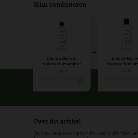
Slim combineren
Lampe Berger
Lampe Berg
huisparfum amber
huisparfum a
powder 1 l
powder 500 
29
,
00
16
,
95
Over dit artikel
De Navulling Autoparfum Poussière d'Ambre laat 