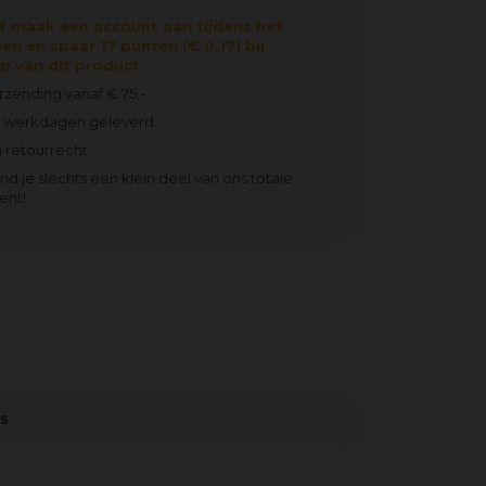
f maak een account aan tijdens het
en en spaar 17 punten (€ 0,17) bij
 van dit product.
erzending vanaf € 75,-
2 werkdagen geleverd.
 retourrecht.
ind je slechts een klein deel van ons totale
ent!
s