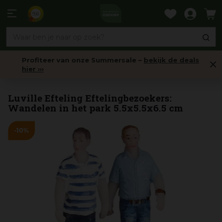
Ga
naar
9,6
content
Profiteer van onze Summersale –
bekijk de deals
hier ›››
Mens & Dier
Luville Efteling Eftelingbezoekers:
Wandelen in het park 5.5x5.5x6.5 cm