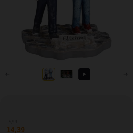
15
,
99
14
,
39