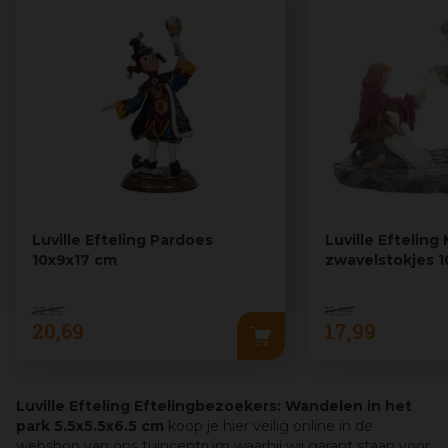
Luville Efteling Pardoes
Luville Efteling
10x9x17 cm
zwavelstokjes 
22
,
99
19
,
99
20
,
69
17
,
99
Luville Efteling Eftelingbezoekers: Wandelen in het
park 5.5x5.5x6.5 cm
koop je hier veilig online in de
webshop van ons tuincentrum waarbij wij garant staan voor