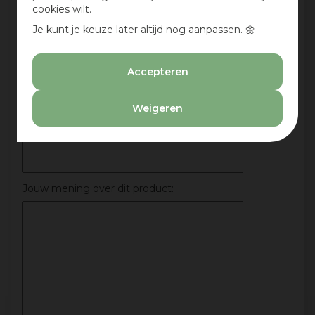
cookies wilt.
:)
Je kunt je keuze later altijd nog aanpassen. 🌼
Deel jouw ervaringen met dit product en maak
maandelijks kans op een cadeaubon t.w.v. € 25,-
Accepteren
Beoordeling:
*
Weigeren
Mijn ervaring in één zin:
*
Jouw mening over dit product: