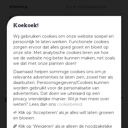
Afmeting
(L x B x H) 5.5x5.5x6.5 cm
Dorpsnaam
Efteling
Koekoek!
Introductiejaar
2022
Wij gebruiken cookies om onze website soepel en
Met beweging
Nee
persoonlijk te laten werken. Functionele cookies
zorgen ervoor dat alles goed groeit en bloeit op
onze site. Met analytische cookies leren we hoe
Met muziek
Nee
we de website nog beter kunnen maken, net zoals
we dat met onze planten doen!
Gewicht
35 g
Daarnaast helpen sommige cookies ons om je
Soort lemax
Mens & dier
relevante advertenties te laten zien, zowel hier als
daarbuiten. Persoonsgegevens/Cookies kunnen
worden gebruikt voor de personalisatie van
advertenties. Dat doen we uiteraard op een
Recensies
privacy vriendelijke manier. Wil je hier meer over
weten? Lees dan ons
cookiebeleid
.
🌱 Klik op ‘Accepteren’ als je alles wilt laten groeien
en bloeien.
Schrijf een review en win een cadeaubon
🌾 Klik op ‘Weigeren’ als je alleen de noodzakelijke