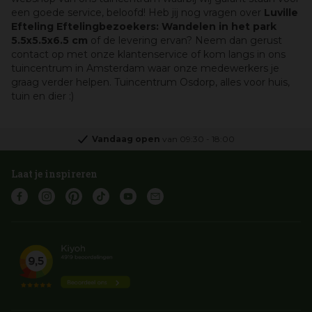
een goede service, beloofd! Heb jij nog vragen over
Luville
Efteling Eftelingbezoekers: Wandelen in het park
5.5x5.5x6.5 cm
of de levering ervan? Neem dan gerust
contact op met onze klantenservice of kom langs in ons
tuincentrum in Amsterdam waar onze medewerkers je
graag verder helpen. Tuincentrum Osdorp, alles voor huis,
tuin en dier :)
Vandaag open
van
09:30
-
18:00
Laat je inspireren