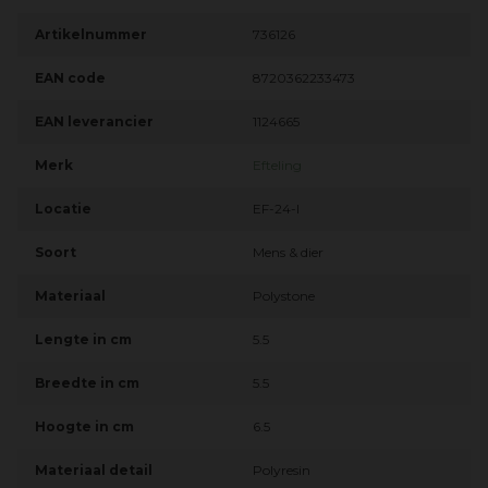
Artikelnummer
736126
EAN code
8720362233473
EAN leverancier
1124665
Merk
Efteling
Locatie
EF-24-I
Soort
Mens & dier
Materiaal
Polystone
Lengte in cm
5.5
Breedte in cm
5.5
Hoogte in cm
6.5
Materiaal detail
Polyresin