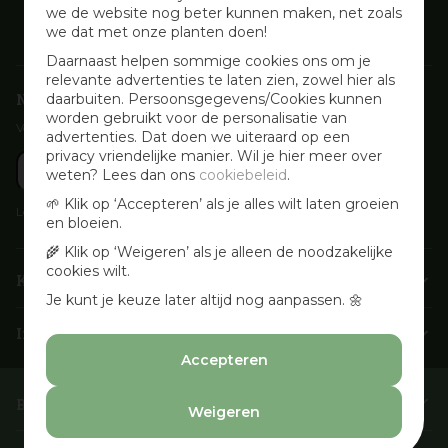
we de website nog beter kunnen maken, net zoals
we dat met onze planten doen!
Daarnaast helpen sommige cookies ons om je
relevante advertenties te laten zien, zowel hier als
Nieuwsbrief aanmelden
daarbuiten. Persoonsgegevens/Cookies kunnen
worden gebruikt voor de personalisatie van
Voor wekelijkse aanbiedingen, activiteiten en inspirerende tips
advertenties. Dat doen we uiteraard op een
privacy vriendelijke manier. Wil je hier meer over
weten? Lees dan ons
cookiebeleid
.
🌱 Klik op ‘Accepteren’ als je alles wilt laten groeien
Lees onze
Privacyverklaring
en bloeien.
🌾 Klik op ‘Weigeren’ als je alleen de noodzakelijke
cookies wilt.
Klantenservice
Je kunt je keuze later altijd nog aanpassen. 🌼
Info & openingstijden
Accepteren
Barbecues & Accessoires
Weigeren