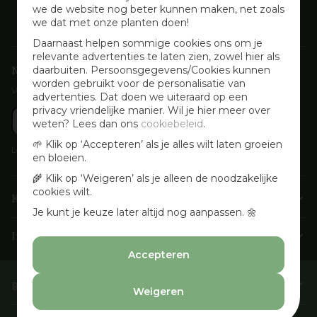
we de website nog beter kunnen maken, net zoals
we dat met onze planten doen!
Daarnaast helpen sommige cookies ons om je
relevante advertenties te laten zien, zowel hier als
Nieuwsbrief aanmelden
daarbuiten. Persoonsgegevens/Cookies kunnen
worden gebruikt voor de personalisatie van
Voor wekelijkse aanbiedingen, activiteiten en inspirerende tips
advertenties. Dat doen we uiteraard op een
privacy vriendelijke manier. Wil je hier meer over
weten? Lees dan ons
cookiebeleid
.
🌱 Klik op ‘Accepteren’ als je alles wilt laten groeien
Lees onze
Privacyverklaring
en bloeien.
🌾 Klik op ‘Weigeren’ als je alleen de noodzakelijke
cookies wilt.
Klantenservice
Je kunt je keuze later altijd nog aanpassen. 🌼
Info & openingstijden
Accepteren
Barbecues & Accessoires
Weigeren