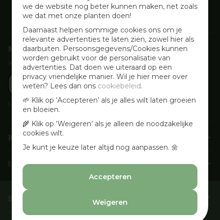
we de website nog beter kunnen maken, net zoals
we dat met onze planten doen!
Daarnaast helpen sommige cookies ons om je
relevante advertenties te laten zien, zowel hier als
Nieuwsbrief aanmelden
daarbuiten. Persoonsgegevens/Cookies kunnen
worden gebruikt voor de personalisatie van
Voor wekelijkse aanbiedingen, activiteiten en inspirerende tips
advertenties. Dat doen we uiteraard op een
privacy vriendelijke manier. Wil je hier meer over
weten? Lees dan ons
cookiebeleid
.
🌱 Klik op ‘Accepteren’ als je alles wilt laten groeien
Lees onze
Privacyverklaring
en bloeien.
🌾 Klik op ‘Weigeren’ als je alleen de noodzakelijke
cookies wilt.
Klantenservice
Je kunt je keuze later altijd nog aanpassen. 🌼
Info & openingstijden
Accepteren
Barbecues & Accessoires
Weigeren