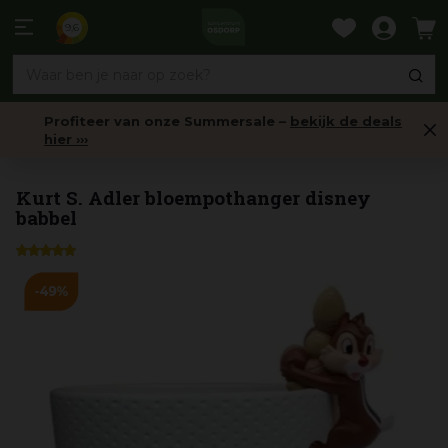
Ga
naar
9,6
content
Profiteer van onze Summersale –
bekijk de deals
hier ›››
Decoratiemateriaal
Kurt S. Adler bloempothanger disney
babbel