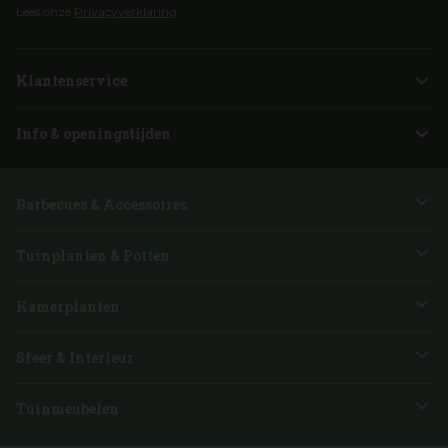
Lees onze
Privacyverklaring
Klantenservice
Info & openingstijden
Barbecues & Accessoires
Tuinplanten & Potten
Kamerplanten
Sfeer & Interieur
Tuinmeubelen