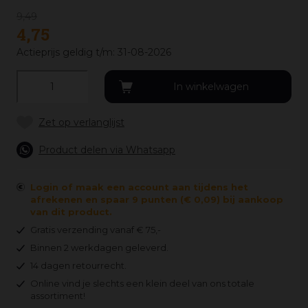
9
,
49
4
,
75
Actieprijs geldig t/m: 31-08-2026
Product delen via Whatsapp
Login of maak een account aan tijdens het
afrekenen en spaar 9 punten (€ 0,09) bij aankoop
van dit product.
Gratis verzending vanaf € 75,-
Binnen 2 werkdagen geleverd.
14 dagen retourrecht.
Online vind je slechts een klein deel van ons totale
assortiment!