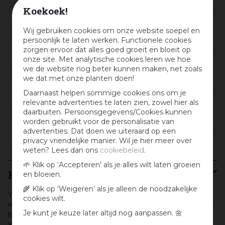
Koekoek!
Kleur
Multi
Wij gebruiken cookies om onze website soepel en
Materiaal
Polystone, Steen
persoonlijk te laten werken. Functionele cookies
zorgen ervoor dat alles goed groeit en bloeit op
Lengte in cm
7.5
onze site. Met analytische cookies leren we hoe
we de website nog beter kunnen maken, net zoals
Breedte in cm
3.5
we dat met onze planten doen!
Hoogte in cm
9.5
Daarnaast helpen sommige cookies ons om je
relevante advertenties te laten zien, zowel hier als
daarbuiten. Persoonsgegevens/Cookies kunnen
Materiaal detail
Polyresin, Steen
worden gebruikt voor de personalisatie van
advertenties. Dat doen we uiteraard op een
Geschikt voor
Binnen, Buiten
privacy vriendelijke manier. Wil je hier meer over
weten? Lees dan ons
cookiebeleid
.
🌱 Klik op ‘Accepteren’ als je alles wilt laten groeien
Kurt S. Adler
en bloeien.
🌾 Klik op ‘Weigeren’ als je alleen de noodzakelijke
Woon jij in Amstelveen, Haarlem, Hoofddorp, Zaandam of
cookies wilt.
ergens anders nabij Amsterdam en wil je er met kerst echt
Je kunt je keuze later altijd nog aanpassen. 🌼
bijzondere kerstversiering in je boom hebben hangen?
Kom dan langs bij tuincentrum Osdorp en bekijk het grote