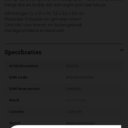
hangt dus als buddy aan een eigen pot naar keuze.
Afmetingen (L x D x H): 7,5 x 3,5 x 9,5 cm
Materiaal: Polyresin en gemalen steen
Geschikt voor binnen en buitengebruik
Handgeschilderd en kleurvast
Specificaties
Artikelnummer
812003
EAN code
8720634047333
EAN leverancier
DN85531
Merk
Kurt S. Adler
Locatie
G-W-013
Soort
Bloempothanger