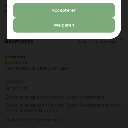
assortiment, exclusieve kerstboomversiering van Kurt S.
Accepteren
Adler!
Kurt S. Adler
Weigeren
Recensies
Schrijf een recensie
2 reviews
5/5
Gemiddelde uit 2 beoordelingen
H
31-05-25
Snelle levering, goed verpakt! Goede kwaliteit pro
Snelle levering, goed verpakt! Goede kwaliteit producten,
ZEER TEVREDEN ⭐️⭐️⭐️⭐️⭐️
Ja, ik beveel dit product aan