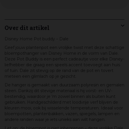
Over dit artikel
Disney Home Pot buddy – Dale
Geef jouw plantenpot een vrolijke twist met deze schattige
bloempothanger van Disney Home in de vorm van Dale.
Deze Pot Buddy is een perfect cadeautje voor elke Disney-
liefhebber die graag een speels accent toevoegt aan huis
of tuin. Dale zit stevig op de rand van de pot en tovert
meteen een glimlach op je gezicht.
De hanger is gemaakt van duurzaam polyresin en gemalen
steen. Dankzij dit stevige materiaal is hij vorst- en UV-
bestendig, waardoor je ‘m zowel binnen als buiten kunt
gebruiken. Handgeschilderd met loodvrije verf blijven de
kleuren mooi, ook bij wisselende temperaturen. Ideaal voor
bloempotten, plantenbakken, vazen, spiegels, lampen en
andere randen waar je iets unieks aan wilt hangen.
Let op: de bloempot is niet inbegrepen – deze vrolijke Dale