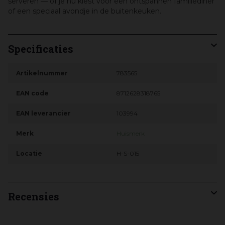
serveren — of je nu kiest voor een ontspannen familiediner
of een speciaal avondje in de buitenkeuken.
Specificaties
Artikelnummer
783565
EAN code
8712628318765
EAN leverancier
103994
Merk
Huismerk
Locatie
H-S-015
Recensies