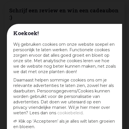
Schrijf een review en win een cadeaubon
:)
Deel jouw ervaringen met dit product en maak
Koekoek!
maandelijks kans op een cadeaubon t.w.v. € 25,-
Beoordeling:
Wij gebruiken cookies om onze website soepel en
*
persoonlijk te laten werken. Functionele cookies
zorgen ervoor dat alles goed groeit en bloeit op
onze site. Met analytische cookies leren we hoe
Mijn ervaring in één zin:
*
we de website nog beter kunnen maken, net zoals
we dat met onze planten doen!
Daarnaast helpen sommige cookies ons om je
relevante advertenties te laten zien, zowel hier als
Jouw mening over dit product:
daarbuiten. Persoonsgegevens/Cookies kunnen
worden gebruikt voor de personalisatie van
advertenties. Dat doen we uiteraard op een
privacy vriendelijke manier. Wil je hier meer over
weten? Lees dan ons
cookiebeleid
.
🌱 Klik op ‘Accepteren’ als je alles wilt laten groeien
en bloeien.