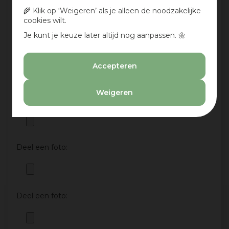
🌾 Klik op ‘Weigeren’ als je alleen de noodzakelijke
cookies wilt.
Je kunt je keuze later altijd nog aanpassen. 🌼
Aan te bevelen?
Ja
Accepteren
Nee
Weigeren
Deel een foto:
Deel een foto:
Deel een foto: