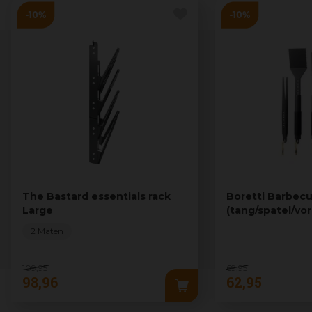
The Bastard essentials rack
Boretti Barbec
Large
(tang/spatel/vor
2 Maten
109
,
95
69
,
95
98
,
96
62
,
95