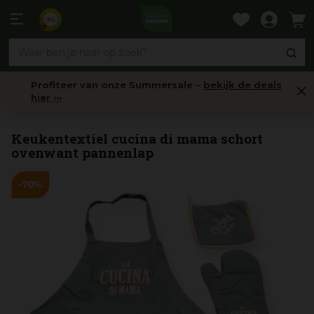
Ga
naar
9,6
content
Profiteer van onze Summersale –
bekijk de deals
hier ›››
Barbecuegereedschap
Keukentextiel cucina di mama schort
ovenwant pannenlap