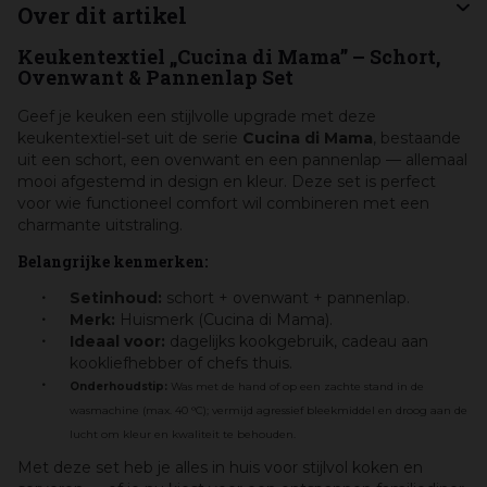
Over dit artikel
Keukentextiel „Cucina di Mama” – Schort,
Ovenwant & Pannenlap Set
Geef je keuken een stijlvolle upgrade met deze
keukentextiel-set uit de serie
Cucina di Mama
, bestaande
uit een schort, een ovenwant en een pannenlap — allemaal
mooi afgestemd in design en kleur. Deze set is perfect
voor wie functioneel comfort wil combineren met een
charmante uitstraling.
Belangrijke kenmerken:
Setinhoud:
schort + ovenwant + pannenlap.
Merk:
Huismerk (Cucina di Mama).
Ideaal voor:
dagelijks kookgebruik, cadeau aan
kookliefhebber of chefs thuis.
Onderhoudstip:
Was met de hand of op een zachte stand in de
wasmachine (max. 40 °C); vermijd agressief bleekmiddel en droog aan de
lucht om kleur en kwaliteit te behouden.
Met deze set heb je alles in huis voor stijlvol koken en