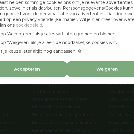
aast helpen sommige cookies ons om je relevante advertenties 
Openingstijden
zien, zowel hier als daarbuiten. Persoonsgegevens/Cookies kun
 gebruikt voor de personalisatie van advertenties. Dat doen we
Werken bij Osdorp
ard op een privacy vriendelijke manier. Wil je hier meer over wet
Cadeaubonnen
dan ons
cookiebeleid
.
en
Aanbevolen hoveniers
k op ‘Accepteren’ als je alles wilt laten groeien en bloeien.
n
k op ‘Weigeren’ als je alleen de noodzakelijke cookies wilt.
p
t je keuze later altijd nog aanpassen. 🌼
Accepteren
Weigeren
ten
Kamerplanten
Sfeer & In
Alle kamerplanten
Alle sfeerart
Grote groene kamerplanten
Sier- & geur
Bloeiende kamerplanten
Kandelaars
otten
Uitleg kamerplanten oppotten
Verlichting in
tenbakken
Binnenpotten en plantenbakken
Maison Berge
lkon
Kamerplanten in de volle zon
Light & Livi