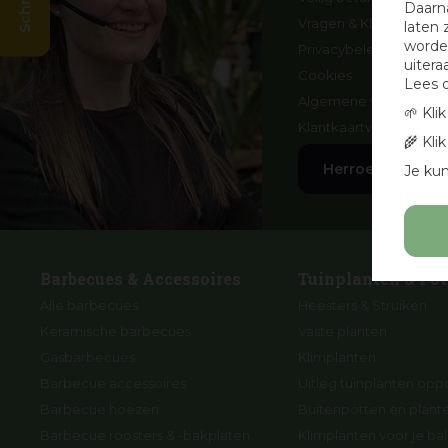
Daarn
Vragen & Klachten
laten 
worden
Privacybeleid
uitera
Cookies
Lees 
Algemene voorwaard
🌱 Kli
Klantkaartvoorwaarde
🌾 Kli
Herroep aankoo
Je kun
Barbecues & Accessoires
Tuinplanten & Pot
Alle barbecues
Heesters & Struiken
Keramische barbecues
Vaste planten
Gasbarbecues
Klimplanten
Barbecue accessoires
Uitleg tuinplanten opp
Barbecue hoezen
Buitenpotten en plan
Barbecue roosters & -bakplaten
Klimplanten voor je ba