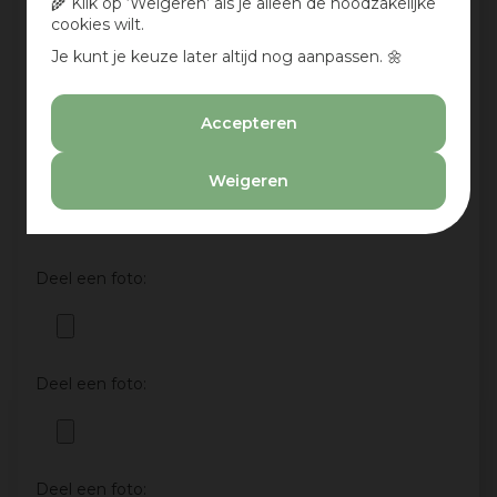
🌾 Klik op ‘Weigeren’ als je alleen de noodzakelijke
cookies wilt.
Je kunt je keuze later altijd nog aanpassen. 🌼
Aan te bevelen?
Ja
Accepteren
Nee
Deel een foto:
Weigeren
Deel een foto:
Deel een foto:
Deel een foto: