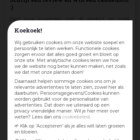
:)
Deel jouw ervaringen met dit product en maak
maandelijks kans op een cadeaubon t.w.v. € 25,-
Koekoek!
Beoordeling:
*
Wij gebruiken cookies om onze website soepel en
persoonlijk te laten werken. Functionele cookies
zorgen ervoor dat alles goed groeit en bloeit op
Mijn ervaring in één zin:
*
onze site. Met analytische cookies leren we hoe
we de website nog beter kunnen maken, net zoals
we dat met onze planten doen!
Daarnaast helpen sommige cookies ons om je
Jouw mening over dit product:
relevante advertenties te laten zien, zowel hier als
daarbuiten. Persoonsgegevens/Cookies kunnen
worden gebruikt voor de personalisatie van
advertenties. Dat doen we uiteraard op een
privacy vriendelijke manier. Wil je hier meer over
weten? Lees dan ons
cookiebeleid
.
🌱 Klik op ‘Accepteren’ als je alles wilt laten groeien
en bloeien.