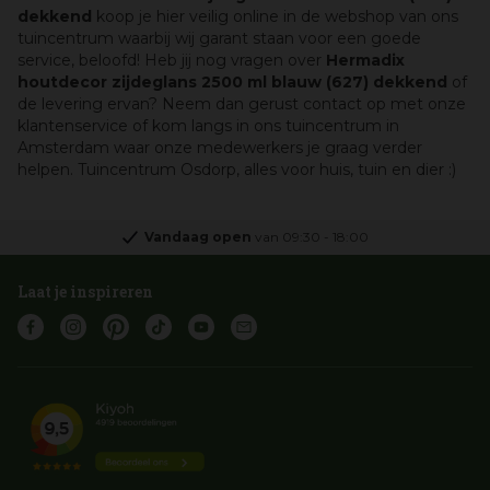
dekkend
koop je hier veilig online in de webshop van ons
tuincentrum waarbij wij garant staan voor een goede
service, beloofd! Heb jij nog vragen over
Hermadix
houtdecor zijdeglans 2500 ml blauw (627) dekkend
of
de levering ervan? Neem dan gerust contact op met onze
klantenservice of kom langs in ons tuincentrum in
Amsterdam waar onze medewerkers je graag verder
helpen. Tuincentrum Osdorp, alles voor huis, tuin en dier :)
Vandaag open
van
09:30
-
18:00
Laat je inspireren