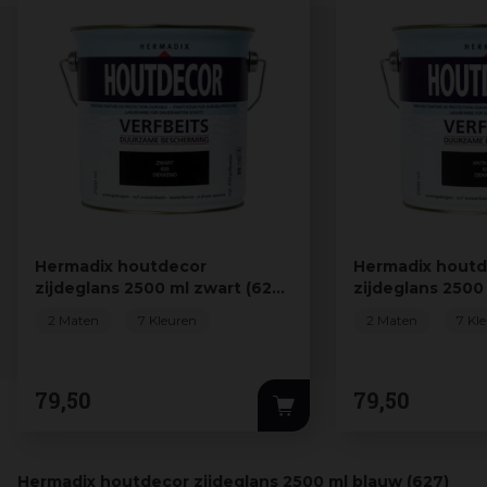
Hermadix houtdecor
Hermadix hout
zijdeglans 2500 ml zwart (620)
zijdeglans 2500
dekkend
(630) dekke…
2 Maten
7 Kleuren
2 Maten
7 Kl
79
,
50
79
,
50
Hermadix houtdecor zijdeglans 2500 ml blauw (627)