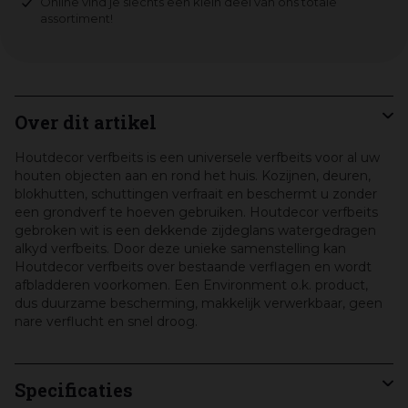
Online vind je slechts een klein deel van ons totale
assortiment!
Over dit artikel
Houtdecor verfbeits is een universele verfbeits voor al uw
houten objecten aan en rond het huis. Kozijnen, deuren,
blokhutten, schuttingen verfraait en beschermt u zonder
een grondverf te hoeven gebruiken. Houtdecor verfbeits
gebroken wit is een dekkende zijdeglans watergedragen
alkyd verfbeits. Door deze unieke samenstelling kan
Houtdecor verfbeits over bestaande verflagen en wordt
afbladderen voorkomen. Een Environment o.k. product,
dus duurzame bescherming, makkelijk verwerkbaar, geen
nare verflucht en snel droog.
Specificaties