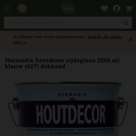
Ga
naar
9,6
content
Profiteer van onze Summersale –
bekijk de deals
hier ›››
Dekkende beits
Hermadix houtdecor zijdeglans 2500 ml
blauw (627) dekkend