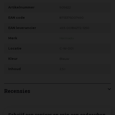
Artikelnummer
909622
EAN code
8713375007490
EAN leverancier
493-00186272-1250
Merk
Hermadix
Locatie
C-W-001
Kleur
Blauw
Inhoud
2,5 l
Recensies
Schrijf een review en win een cadeaubon