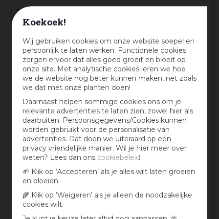
Beoordeling:
*
Koekoek!
Wij gebruiken cookies om onze website soepel en
Mijn ervaring in één zin:
*
persoonlijk te laten werken. Functionele cookies
zorgen ervoor dat alles goed groeit en bloeit op
onze site. Met analytische cookies leren we hoe
we de website nog beter kunnen maken, net zoals
we dat met onze planten doen!
Jouw mening over dit product:
Daarnaast helpen sommige cookies ons om je
relevante advertenties te laten zien, zowel hier als
daarbuiten. Persoonsgegevens/Cookies kunnen
worden gebruikt voor de personalisatie van
advertenties. Dat doen we uiteraard op een
privacy vriendelijke manier. Wil je hier meer over
weten? Lees dan ons
cookiebeleid
.
🌱 Klik op ‘Accepteren’ als je alles wilt laten groeien
en bloeien.
🌾 Klik op ‘Weigeren’ als je alleen de noodzakelijke
Aan te bevelen?
cookies wilt.
Ja
Je kunt je keuze later altijd nog aanpassen. 🌼