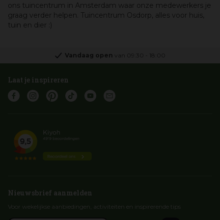
ons tuincentrum in Amsterdam waar onze medewerkers je
graag verder helpen. Tuincentrum Osdorp, alles voor huis,
tuin en dier :)
Vandaag open
van
09:30
-
18:00
Laat je inspireren
Nieuwsbrief aanmelden
Voor wekelijkse aanbiedingen, activiteiten en inspirerende tips