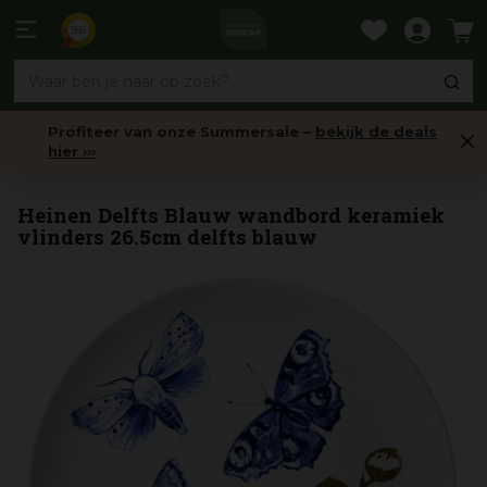
Ga
naar
9,6
content
Profiteer van onze Summersale –
bekijk de deals
hier ›››
Wandhangers
Heinen Delfts Blauw wandbord keramiek
vlinders 26.5cm delfts blauw