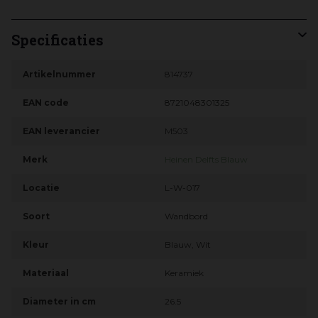
Specificaties
Artikelnummer
814737
EAN code
8721048301325
EAN leverancier
M503
Merk
Heinen Delfts Blauw
Locatie
L-W-017
Soort
Wandbord
Kleur
Blauw, Wit
Materiaal
Keramiek
Diameter in cm
26.5