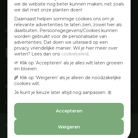
we de website nog beter kunnen maken, net zoals
we dat met onze planten doen!
Daarnaast helpen sommige cookies ons om je
relevante advertenties te laten zien, zowel hier als
Nieuwsbrief aanmelden
daarbuiten. Persoonsgegevens/Cookies kunnen
worden gebruikt voor de personalisatie van
Voor wekelijkse aanbiedingen, activiteiten en inspirerende tips
advertenties. Dat doen we uiteraard op een
privacy vriendelijke manier. Wil je hier meer over
weten? Lees dan ons
cookiebeleid
.
🌱 Klik op ‘Accepteren’ als je alles wilt laten groeien
Lees onze
Privacyverklaring
en bloeien.
🌾 Klik op ‘Weigeren’ als je alleen de noodzakelijke
cookies wilt.
Klantenservice
Je kunt je keuze later altijd nog aanpassen. 🌼
Info & openingstijden
Accepteren
Barbecues & Accessoires
Weigeren