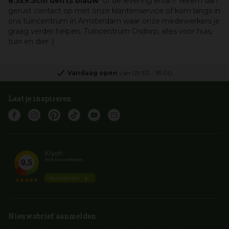
8.5x9.5cm delfts blauw
of de levering ervan? Neem dan
gerust contact op met onze klantenservice of kom langs in
ons tuincentrum in Amsterdam waar onze medewerkers je
graag verder helpen. Tuincentrum Osdorp, alles voor huis,
tuin en dier :)
Vandaag open
van
09:30
-
18:00
Laat je inspireren
Nieuwsbrief aanmelden