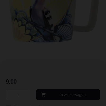
9
,
00