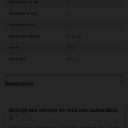
Diameter in cm
8.5
Breedte in cm
12
Hoogte in cm
9.5
Materiaal detail
Keramiek
Vorm
Rond
Gewicht
280 g
Recensies
Schrijf een review en win een cadeaubon
:)
Deel jouw ervaringen met dit product en maak