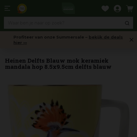
Ga
naar
9,6
content
Profiteer van onze Summersale –
bekijk de deals
hier ›››
Servies
Heinen Delfts Blauw mok keramiek
mandala hop 8.5x9.5cm delfts blauw