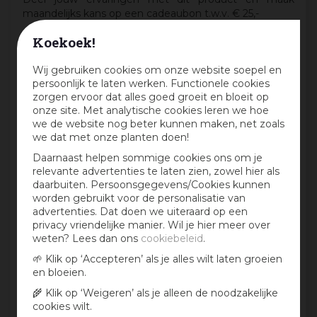
maandelijks kans op een cadeaubon t.w.v. € 25,-
Beoordeling:
*
Koekoek!
Wij gebruiken cookies om onze website soepel en
persoonlijk te laten werken. Functionele cookies
Mijn ervaring in één zin:
*
zorgen ervoor dat alles goed groeit en bloeit op
onze site. Met analytische cookies leren we hoe
we de website nog beter kunnen maken, net zoals
we dat met onze planten doen!
Jouw mening over dit product:
Daarnaast helpen sommige cookies ons om je
relevante advertenties te laten zien, zowel hier als
daarbuiten. Persoonsgegevens/Cookies kunnen
worden gebruikt voor de personalisatie van
advertenties. Dat doen we uiteraard op een
privacy vriendelijke manier. Wil je hier meer over
weten? Lees dan ons
cookiebeleid
.
🌱 Klik op ‘Accepteren’ als je alles wilt laten groeien
en bloeien.
🌾 Klik op ‘Weigeren’ als je alleen de noodzakelijke
cookies wilt.
Aan te bevelen?