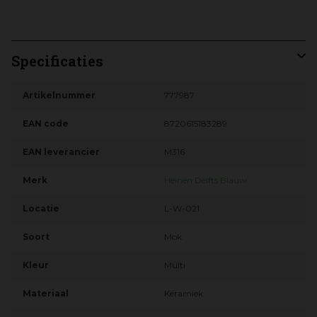
Specificaties
Artikelnummer
777987
EAN code
8720615183289
EAN leverancier
M316
Merk
Heinen Delfts Blauw
Locatie
L-W-021
Soort
Mok
Kleur
Multi
Materiaal
Keramiek