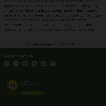
veilig online in de webshop van ons tuincentrum waarbij wij
garant staan voor een goede service, beloofd! Heb jij nog
vragen over
Hartman kussen vienna 45x45cm coral
of
de levering ervan? Neem dan gerust contact op met onze
klantenservice of kom langs in ons tuincentrum in
Amsterdam waar onze medewerkers je graag verder
helpen. Tuincentrum Osdorp, alles voor huis, tuin en dier :)
Vandaag open
van
09:30
-
18:00
Laat je inspireren