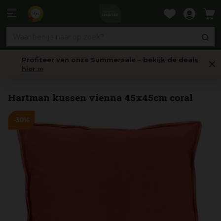
Ga
naar
9,6
content
Profiteer van onze Summersale –
bekijk de deals
hier ›››
Sierkussens
Hartman kussen vienna 45x45cm coral