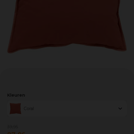
Kleuren
Coral
39
,
95