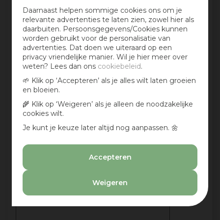
:)
Daarnaast helpen sommige cookies ons om je
relevante advertenties te laten zien, zowel hier als
Deel jouw ervaringen met dit product en maak
daarbuiten. Persoonsgegevens/Cookies kunnen
maandelijks kans op een cadeaubon t.w.v. € 25,-
worden gebruikt voor de personalisatie van
advertenties. Dat doen we uiteraard op een
Beoordeling:
*
privacy vriendelijke manier. Wil je hier meer over
weten? Lees dan ons
cookiebeleid
.
🌱 Klik op ‘Accepteren’ als je alles wilt laten groeien
Mijn ervaring in één zin:
*
en bloeien.
🌾 Klik op ‘Weigeren’ als je alleen de noodzakelijke
cookies wilt.
Je kunt je keuze later altijd nog aanpassen. 🌼
Jouw mening over dit product:
Accepteren
Weigeren