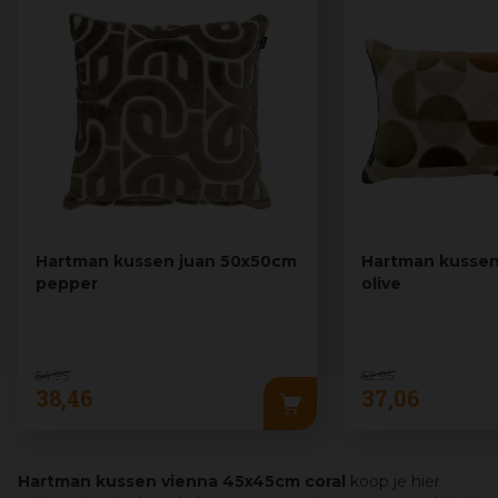
Hartman kussen juan 50x50cm
Hartman kussen
pepper
olive
54
,
95
52
,
95
38
,
46
37
,
06
Hartman kussen vienna 45x45cm coral
koop je hier