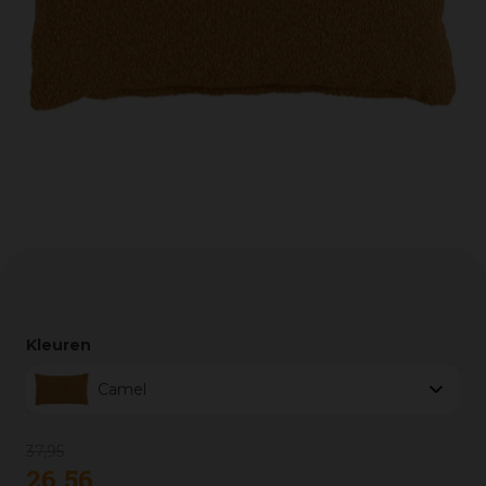
Kleuren
Camel
37
,
95
26
,
56