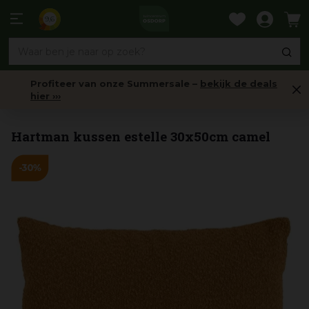
Ga
naar
9,6
content
Profiteer van onze Summersale –
bekijk de deals
hier ›››
Sierkussens
Hartman kussen estelle 30x50cm camel