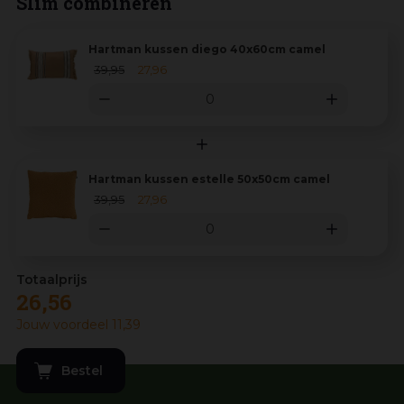
Slim combineren
Hartman kussen diego 40x60cm camel
39
,
95
27
,
96
Hartman kussen estelle 50x50cm camel
39
,
95
27
,
96
26
,
56
Jouw voordeel
11
,
39