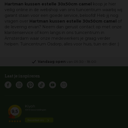
Hartman kussen estelle 30x50cm camel
koop je hier
veilig online in de webshop van ons tuincentrum waarbij wij
garant staan voor een goede service, beloofd! Heb jij nog
vragen over
Hartman kussen estelle 30x50cm camel
of
de levering ervan? Neem dan gerust contact op met onze
klantenservice of kom langs in ons tuincentrum in
Amsterdam waar onze medewerkers je graag verder
helpen. Tuincentrum Osdorp, alles voor huis, tuin en dier :)
Vandaag open
van
09:30
-
18:00
Laat je inspireren