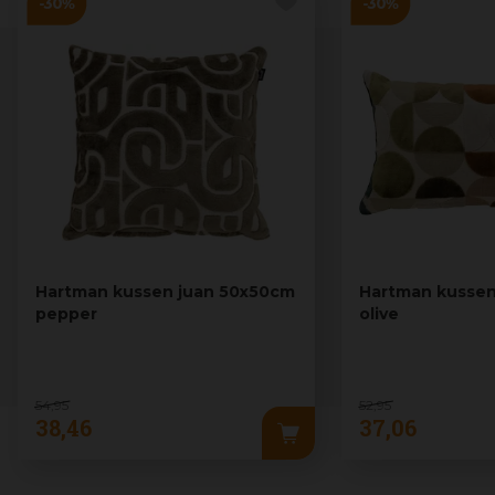
Hartman kussen juan 50x50cm
Hartman kussen
pepper
olive
54
,
95
52
,
95
38
,
46
37
,
06