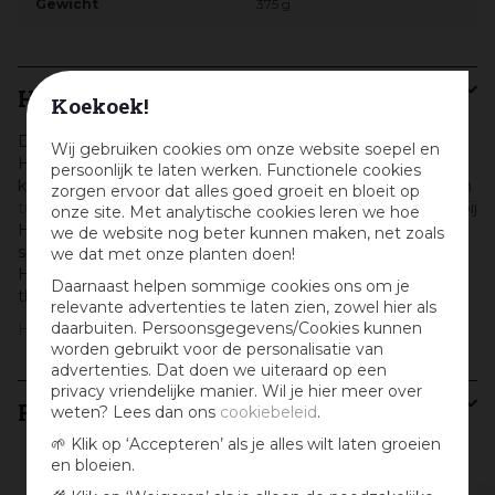
Gewicht
375 g
Hartman
Koekoek!
Denk je aan samen buiten zijn, dan denk je aan
Wij gebruiken cookies om onze website soepel en
Hartman! Dit Nederlandse merk combineert comfort,
persoonlijk te laten werken. Functionele cookies
kwaliteit en design in al haar producten. Of het nu gaat om
zorgen ervoor dat alles goed groeit en bloeit op
tuinstoelen
,
tuintafels
,
tuintafelsets
of mooie
loungesets
, bij
onze site. Met analytische cookies leren we hoe
Hartman zit je goed. Kom langs in onze tuinmeubel
we de website nog beter kunnen maken, net zoals
showroom in Amsterdam, of shop de tuinmeubelen van
we dat met onze planten doen!
Hartman eenvoudig online en laat ze voordelig
Daarnaast helpen sommige cookies ons om je
thuisbezorgen.
relevante advertenties te laten zien, zowel hier als
daarbuiten. Persoonsgegevens/Cookies kunnen
Hartman
worden gebruikt voor de personalisatie van
advertenties. Dat doen we uiteraard op een
privacy vriendelijke manier. Wil je hier meer over
Recensies
weten? Lees dan ons
cookiebeleid
.
🌱 Klik op ‘Accepteren’ als je alles wilt laten groeien
en bloeien.