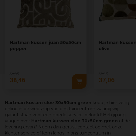
Hartman kussen juan 50x50cm
Hartman kussen
pepper
olive
54
,
95
52
,
95
38
,
46
37
,
06
Hartman kussen cloe 30x50cm green
koop je hier veilig
online in de webshop van ons tuincentrum waarbij wij
garant staan voor een goede service, beloofd! Heb jij nog
vragen over
Hartman kussen cloe 30x50cm green
of de
levering ervan? Neem dan gerust contact op met onze
klantenservice of kom langs in ons tuincentrum in