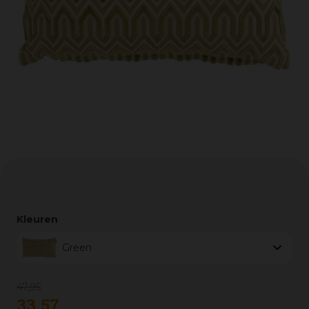
Kleuren
Green
47
,
95
33
,
57