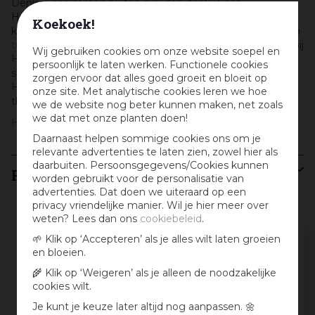
Denk je aan samen buiten zijn, dan denk je aan
Hartman! Dit Nederlandse merk combineert comfort,
Koekoek!
kwaliteit en design in al haar producten. Of het nu gaat om
tuinstoelen
,
tuintafels
,
tuintafelsets
of mooie
loungesets
, bij
Wij gebruiken cookies om onze website soepel en
Hartman zit je goed. Kom langs in onze tuinmeubel
persoonlijk te laten werken. Functionele cookies
showroom in Amsterdam, of shop de tuinmeubelen van
zorgen ervoor dat alles goed groeit en bloeit op
Hartman eenvoudig online en laat ze voordelig
onze site. Met analytische cookies leren we hoe
thuisbezorgen.
we de website nog beter kunnen maken, net zoals
we dat met onze planten doen!
Hartman
Daarnaast helpen sommige cookies ons om je
relevante advertenties te laten zien, zowel hier als
daarbuiten. Persoonsgegevens/Cookies kunnen
Recensies
worden gebruikt voor de personalisatie van
advertenties. Dat doen we uiteraard op een
privacy vriendelijke manier. Wil je hier meer over
weten? Lees dan ons
cookiebeleid
.
Schrijf een review en win een cadeaubon
🌱 Klik op ‘Accepteren’ als je alles wilt laten groeien
en bloeien.
:)
🌾 Klik op ‘Weigeren’ als je alleen de noodzakelijke
Deel jouw ervaringen met dit product en maak
cookies wilt.
maandelijks kans op een cadeaubon t.w.v. € 25,-
Je kunt je keuze later altijd nog aanpassen. 🌼