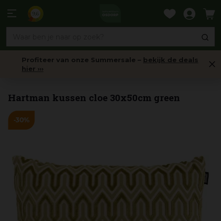
Ga
naar
9,6
content
Profiteer van onze Summersale –
bekijk de deals
hier ›››
Sierkussens
Hartman kussen cloe 30x50cm green