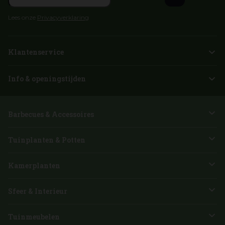
Lees onze
Privacyverklaring
Klantenservice
Info & openingstijden
Barbecues & Accessoires
Tuinplanten & Potten
Kamerplanten
Sfeer & Interieur
Tuinmeubelen