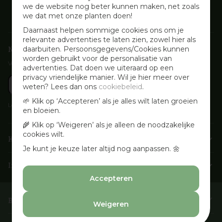
we de website nog beter kunnen maken, net zoals
we dat met onze planten doen!
Daarnaast helpen sommige cookies ons om je
relevante advertenties te laten zien, zowel hier als
Nieuwsbrief aanmelden
daarbuiten. Persoonsgegevens/Cookies kunnen
worden gebruikt voor de personalisatie van
Voor wekelijkse aanbiedingen, activiteiten en inspirerende tips
advertenties. Dat doen we uiteraard op een
privacy vriendelijke manier. Wil je hier meer over
weten? Lees dan ons
cookiebeleid
.
🌱 Klik op ‘Accepteren’ als je alles wilt laten groeien
Lees onze
Privacyverklaring
en bloeien.
🌾 Klik op ‘Weigeren’ als je alleen de noodzakelijke
cookies wilt.
Klantenservice
Je kunt je keuze later altijd nog aanpassen. 🌼
Info & openingstijden
Accepteren
Barbecues & Accessoires
Weigeren