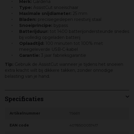
Merk:
Gardena
Type:
AssistCut snoeischaar
Maximale snijdiameter:
25 mm
Bladen:
precisiegeslepen roestvrij staal
Snoeiprincipe:
bypass
Batterijduur:
tot 1400 batterijondersteunde snedes
bij volledig opgeladen batterij
Oplaadtijd:
100 minuten tot 100% met
meegeleverde USB-C-kabel
Garantie:
3 jaar fabrieksgarantie
Tip:
Gebruik de AssistCut wanneer je tijdens het snoeien
extra kracht wilt bij dikkere takken, zonder onnodige
belasting van je hand.
Specificaties
Artikelnummer
756611
EAN code
4078500057417