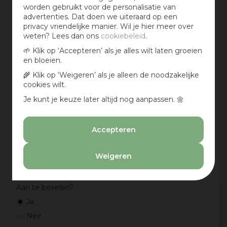
worden gebruikt voor de personalisatie van
advertenties. Dat doen we uiteraard op een
Mijn ervaring in één zin:
*
privacy vriendelijke manier. Wil je hier meer over
weten? Lees dan ons
cookiebeleid
.
🌱 Klik op ‘Accepteren’ als je alles wilt laten groeien
en bloeien.
Jouw mening over dit product:
🌾 Klik op ‘Weigeren’ als je alleen de noodzakelijke
cookies wilt.
Je kunt je keuze later altijd nog aanpassen. 🌼
Accepteren
Weigeren
Aan te bevelen?
Ja
Nee