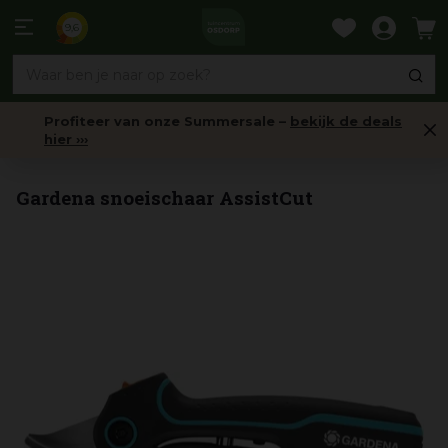
Ga
naar
9,6
content
Profiteer van onze Summersale –
bekijk de deals
hier ›››
Snoeischaren
Gardena snoeischaar AssistCut