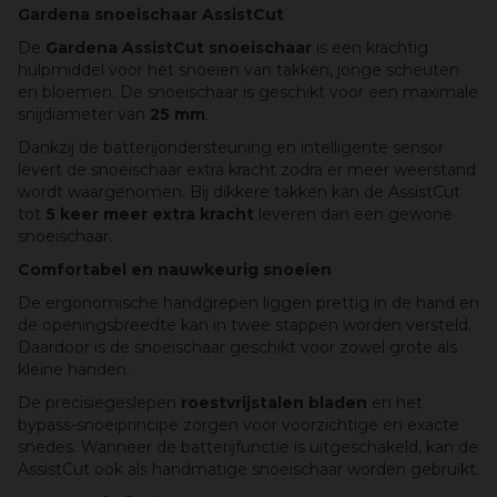
Gardena snoeischaar AssistCut
De
Gardena AssistCut snoeischaar
is een krachtig
hulpmiddel voor het snoeien van takken, jonge scheuten
en bloemen. De snoeischaar is geschikt voor een maximale
snijdiameter van
25 mm
.
Dankzij de batterijondersteuning en intelligente sensor
levert de snoeischaar extra kracht zodra er meer weerstand
wordt waargenomen. Bij dikkere takken kan de AssistCut
tot
5 keer meer extra kracht
leveren dan een gewone
snoeischaar.
Comfortabel en nauwkeurig snoeien
De ergonomische handgrepen liggen prettig in de hand en
de openingsbreedte kan in twee stappen worden versteld.
Daardoor is de snoeischaar geschikt voor zowel grote als
kleine handen.
De precisiegeslepen
roestvrijstalen bladen
en het
bypass-snoeiprincipe zorgen voor voorzichtige en exacte
snedes. Wanneer de batterijfunctie is uitgeschakeld, kan de
AssistCut ook als handmatige snoeischaar worden gebruikt.