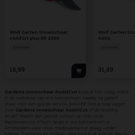
Wolf Garten Snoeischaar
Wolf Garten Sn
comfort plus RR 2500
4000
6 Soorten
6 Soorten
16
,
99
31
,
49
Gardena snoeischaar AssistCut
koop je hier veilig online
in de webshop van ons tuincentrum waarbij wij garant
staan voor een goede service, beloofd! Heb jij nog vragen
over
Gardena snoeischaar AssistCut
of de levering
ervan? Neem dan gerust contact op met onze
klantenservice of kom langs in ons tuincentrum in
Amsterdam waar onze medewerkers je graag verder
helpen. Tuincentrum Osdorp, alles voor huis, tuin en dier :)