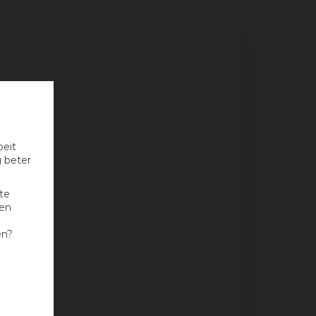
oeit
g beter
te
nen
en?