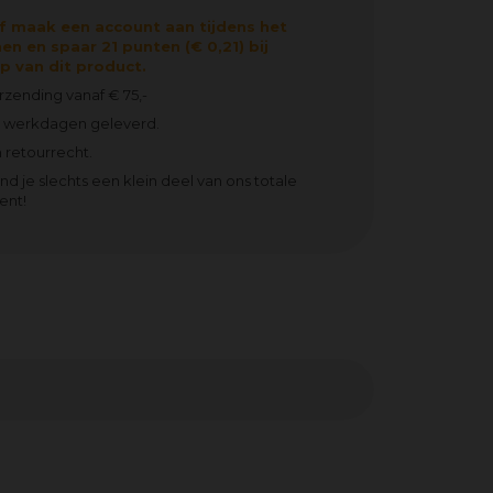
f maak een account aan tijdens het
en en spaar 21 punten (€ 0,21) bij
 van dit product.
erzending vanaf € 75,-
2 werkdagen geleverd.
 retourrecht.
ind je slechts een klein deel van ons totale
ent!