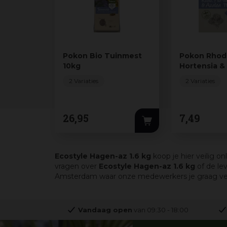
Pokon Bio Tuinmest
Pokon Rhod
10kg
Hortensia &
Mest 1kg
2 Variaties
2 Variaties
26
,
95
7
,
49
Ecostyle Hagen-az 1.6 kg
koop je hier veilig o
vragen over
Ecostyle Hagen-az 1.6 kg
of de le
Amsterdam waar onze medewerkers je graag verder
Vandaag open
van
09:30
-
18:00