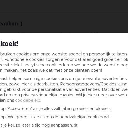
eaubon :)
k maandelijks kans op een cadeaubon t.w.v. € 25,-
koek!
bruiken cookies om onze website soepel en persoonlijk te laten
. Functionele cookies zorgen ervoor dat alles goed groeit en bl
e site. Met analytische cookies leren we hoe we de website no
n maken, net zoals we dat met onze planten doen!
aast helpen sommige cookies ons om je relevante advertenties 
zien, zowel hier als daarbuiten. Persoonsgegevens/Cookies kun
 gebruikt voor de personalisatie van advertenties. Dat doen we
ard op een privacy vriendelijke manier. Wil je hier meer over wet
dan ons
cookiebeleid
.
k op ‘Accepteren’ als je alles wilt laten groeien en bloeien.
k op ‘Weigeren’ als je alleen de noodzakelijke cookies wilt.
t je keuze later altijd nog aanpassen. 🌼