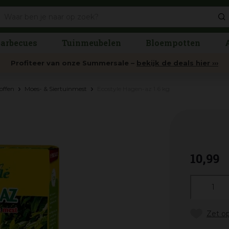
arbecues
Tuinmeubelen
Bloempotten
Profiteer van onze Summersale –
bekijk de deals hier ›››
offen
Moes- & Siertuinmest
Ecostyle Hagen-az 1.6 kg
10
,
99