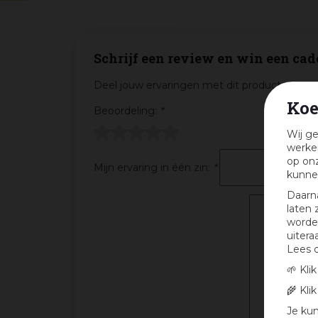
Schrijf een review en win een cad
Deel jouw ervaringen met dit product en maa
Koe
Beoordeling:
*
Wij ge
werken
op onz
Mijn ervaring in één zin:
*
kunne
Daarn
laten 
worden
uitera
Lees 
🌱 Kli
🌾 Kli
Je kun