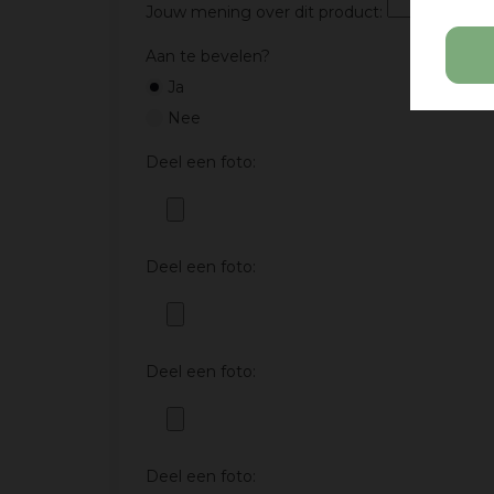
Jouw mening over dit product:
Aan te bevelen?
Ja
Nee
Deel een foto:
Deel een foto:
Deel een foto:
Deel een foto: