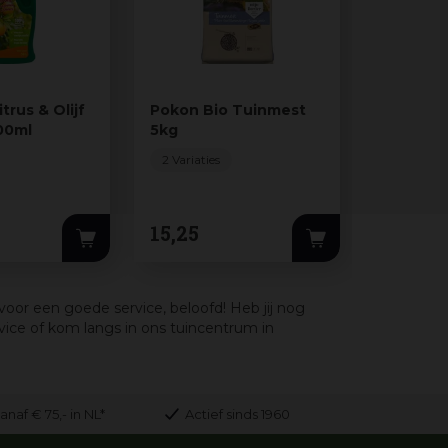
trus & Olijf
Pokon Bio Tuinmest
Pokon M
00ml
5kg
Planten 
2 Variaties
15
,
25
7
,
49
voor een goede service, beloofd! Heb jij nog
ice of kom langs in ons tuincentrum in
anaf € 75,- in NL*
Actief sinds 1960