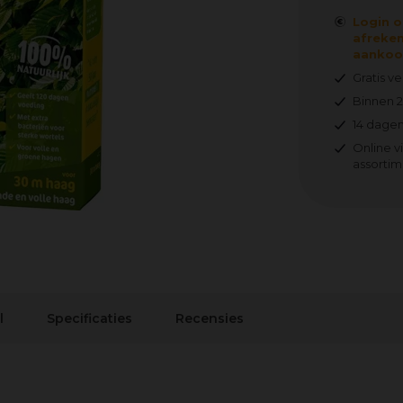
Login o
afreken
aankoop
Gratis v
Binnen 
14 dagen
Online v
assortim
l
Specificaties
Recensies