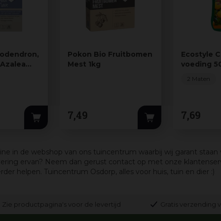
odendron,
Pokon Bio Fruitbomen
Ecostyle Ci
 Azalea
Mest 1kg
voeding 5
2 Maten
7
,
49
7
,
69
nline in de webshop van ons tuincentrum waarbij wij garant staan 
vering ervan? Neem dan gerust contact op met onze klantenserv
 helpen. Tuincentrum Osdorp, alles voor huis, tuin en dier :)
Zie productpagina's voor de levertijd
Gratis verzending v