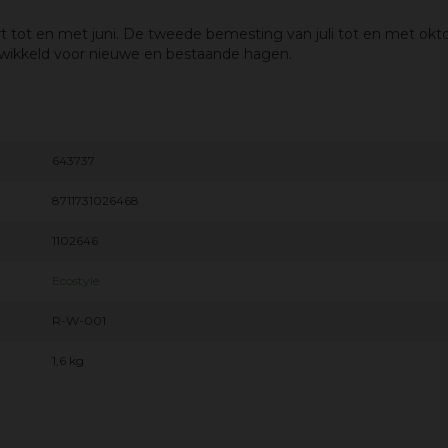
 tot en met juni. De tweede bemesting van juli tot en met okt
wikkeld voor nieuwe en bestaande hagen.
643737
8711731026468
1102646
Ecostyle
R-W-001
1,6 kg