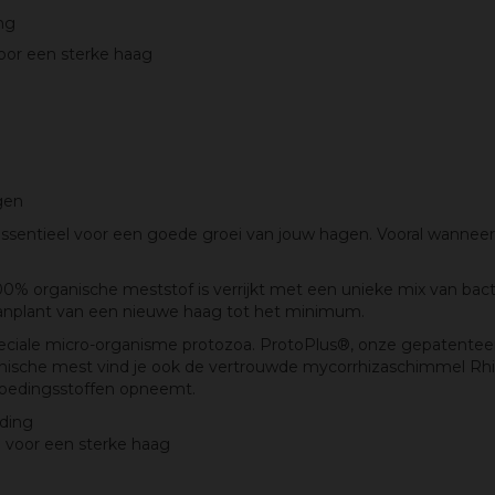
ng
oor een sterke haag
gen
sentieel voor een goede groei van jouw hagen. Vooral wanneer
% organische meststof is verrijkt met een unieke mix van bacte
anplant van een nieuwe haag tot het minimum.
eciale micro-organisme protozoa. ProtoPlus®, onze gepatentee
anische mest vind je ook de vertrouwde mycorrhizaschimmel R
voedingsstoffen opneemt.
ding
 voor een sterke haag