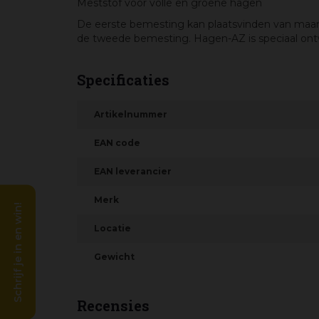
Meststof voor volle en groene hagen
De eerste bemesting kan plaatsvinden van maart
de tweede bemesting. Hagen-AZ is speciaal ont
Specificaties
Artikelnummer
EAN code
EAN leverancier
Merk
Schrijf je in en win!
Locatie
Gewicht
Recensies