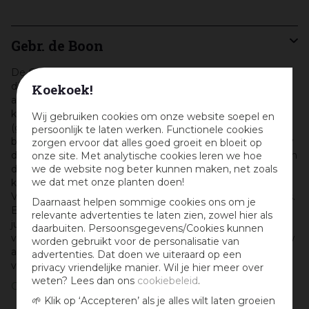
Gebr. de Boon
De Gebr. Boon, een familiebedrijf, is een groothandel in
dierenbenodigdheden. Ze bieden een zeer ruim
Koekoek!
assortiment aan dierbenodigdheden voor vissen,
knaagdieren, poezen, honden en vogels. Niet alleen voor
Wij gebruiken cookies om onze website soepel en
(gespecialiseerd) voer kunt u hier terecht maar ook
persoonlijk te laten werken. Functionele cookies
bijvoorbeeld voor bijvoorbeeld reisbenodigdheden voor uw
zorgen ervoor dat alles goed groeit en bloeit op
dier of kleding zoals jasjes voor uw hond. Daarnaast hebben
onze site. Met analytische cookies leren we hoe
de Gebr. Boon een grote hoeveelheid aan hokken en
we de website nog beter kunnen maken, net zoals
we dat met onze planten doen!
kooien, voor zowel binnen als buiten in hun assortiment.
Voor uw huisdier heeft de Gebr. Boon een tal aan speeltjes.
Daarnaast helpen sommige cookies ons om je
En ook voor uw aquarium bent u bij de Gebr. Boon op het
relevante advertenties te laten zien, zowel hier als
juiste adres! Als specialist hebben ze alle soorten aquaria
daarbuiten. Persoonsgegevens/Cookies kunnen
van groot tot klein, met daarbij alle benodigdheden om uw
worden gebruikt voor de personalisatie van
aquarium in te richten. Een lust voor het oog en voor uw
advertenties. Dat doen we uiteraard op een
vissen!
privacy vriendelijke manier. Wil je hier meer over
weten? Lees dan ons
cookiebeleid
.
Gebr. de Boon
🌱 Klik op ‘Accepteren’ als je alles wilt laten groeien