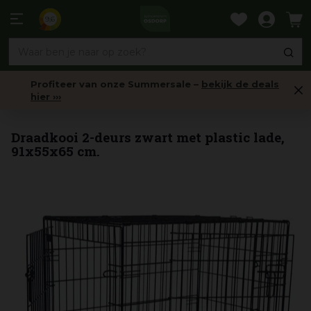
Ga
naar
9,6
content
Profiteer van onze Summersale –
bekijk de deals
hier ›››
Benches
Draadkooi 2-deurs zwart met plastic lade,
91x55x65 cm.