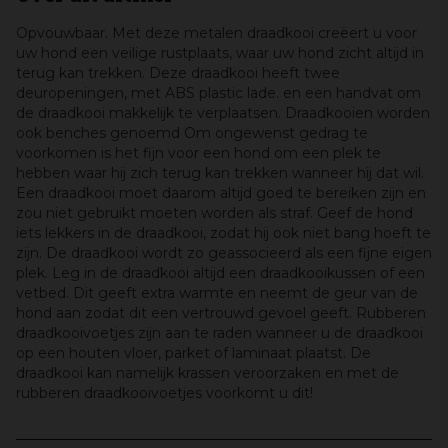
Opvouwbaar. Met deze metalen draadkooi creëert u voor
uw hond een veilige rustplaats, waar uw hond zicht altijd in
terug kan trekken. Deze draadkooi heeft twee
deuropeningen, met ABS plastic lade. en een handvat om
de draadkooi makkelijk te verplaatsen. Draadkooien worden
ook benches genoemd Om ongewenst gedrag te
voorkomen is het fijn voor een hond om een plek te
hebben waar hij zich terug kan trekken wanneer hij dat wil.
Een draadkooi moet daarom altijd goed te bereiken zijn en
zou niet gebruikt moeten worden als straf. Geef de hond
iets lekkers in de draadkooi, zodat hij ook niet bang hoeft te
zijn. De draadkooi wordt zo geassocieerd als een fijne eigen
plek. Leg in de draadkooi altijd een draadkooikussen of een
vetbed. Dit geeft extra warmte en neemt de geur van de
hond aan zodat dit een vertrouwd gevoel geeft. Rubberen
draadkooivoetjes zijn aan te raden wanneer u de draadkooi
op een houten vloer, parket of laminaat plaatst. De
draadkooi kan namelijk krassen veroorzaken en met de
rubberen draadkooivoetjes voorkomt u dit!