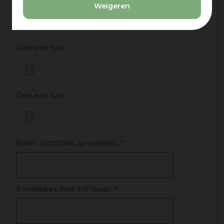
Deel een foto:
Weigeren
Deel een foto:
Deel een foto:
Naam (zichtbaar op website):
*
E-mailadres (niet zichtbaar):
*