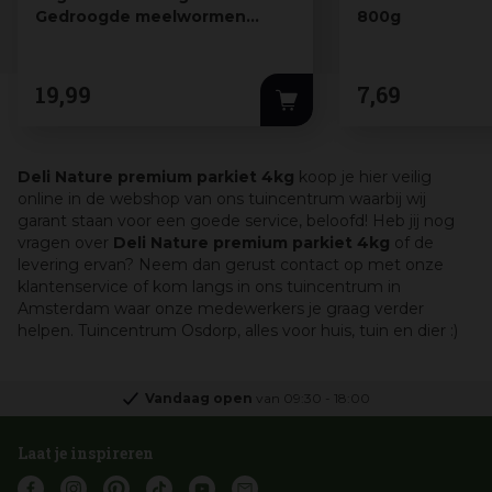
Gedroogde meelwormen
800g
emmer 900g 5l
19
,
99
7
,
69
Deli Nature premium parkiet 4kg
koop je hier veilig
online in de webshop van ons tuincentrum waarbij wij
garant staan voor een goede service, beloofd! Heb jij nog
vragen over
Deli Nature premium parkiet 4kg
of de
levering ervan? Neem dan gerust contact op met onze
klantenservice of kom langs in ons tuincentrum in
Amsterdam waar onze medewerkers je graag verder
helpen. Tuincentrum Osdorp, alles voor huis, tuin en dier :)
Vandaag open
van
09:30
-
18:00
Laat je inspireren