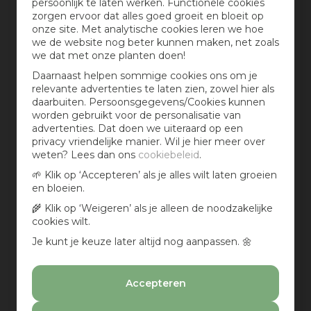
persoonlijk te laten werken. Functionele cookies
zorgen ervoor dat alles goed groeit en bloeit op
Jouw mening over dit product:
onze site. Met analytische cookies leren we hoe
we de website nog beter kunnen maken, net zoals
we dat met onze planten doen!
Daarnaast helpen sommige cookies ons om je
relevante advertenties te laten zien, zowel hier als
daarbuiten. Persoonsgegevens/Cookies kunnen
worden gebruikt voor de personalisatie van
advertenties. Dat doen we uiteraard op een
privacy vriendelijke manier. Wil je hier meer over
weten? Lees dan ons
cookiebeleid
.
🌱 Klik op ‘Accepteren’ als je alles wilt laten groeien
Aan te bevelen?
en bloeien.
Ja
🌾 Klik op ‘Weigeren’ als je alleen de noodzakelijke
Nee
cookies wilt.
Je kunt je keuze later altijd nog aanpassen. 🌼
Deel een foto:
Accepteren