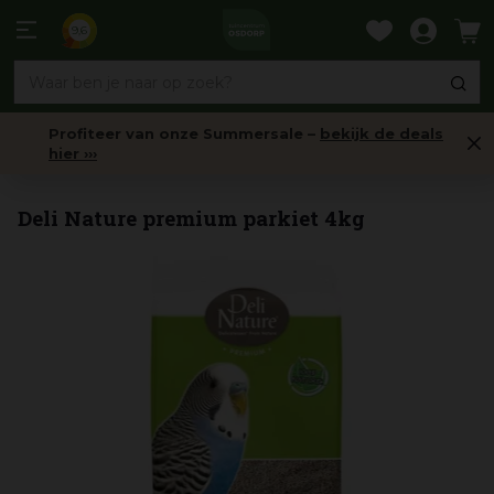
Ga
naar
9,6
content
Profiteer van onze Summersale –
bekijk de deals
hier ›››
Voer
Deli Nature premium parkiet 4kg