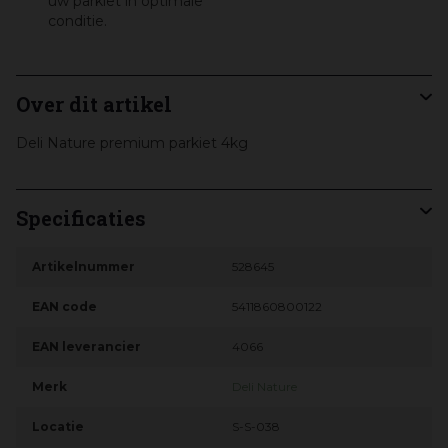
uw parkiet in optimale
conditie.
Over dit artikel
Deli Nature premium parkiet 4kg
Specificaties
Artikelnummer
528645
EAN code
5411860800122
EAN leverancier
4066
Merk
Deli Nature
Locatie
S-S-038