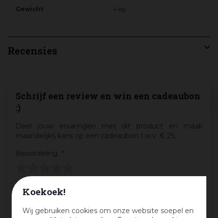
Gewicht
4 kg
Recensies
Schrijf een review en win een cadeaubon
:)
Deel jouw ervaringen met dit product en maak
maandelijks kans op een cadeaubon t.w.v. € 25,-
Beoordeling:
*
Mijn ervaring in één zin:
*
Koekoek!
Wij gebruiken cookies om onze website soepel en