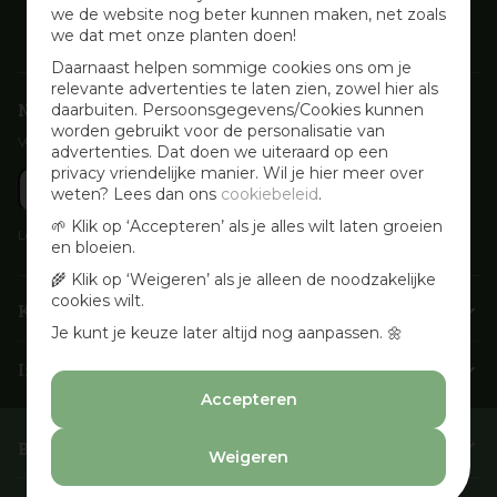
we de website nog beter kunnen maken, net zoals
we dat met onze planten doen!
Daarnaast helpen sommige cookies ons om je
relevante advertenties te laten zien, zowel hier als
Nieuwsbrief aanmelden
daarbuiten. Persoonsgegevens/Cookies kunnen
worden gebruikt voor de personalisatie van
Voor wekelijkse aanbiedingen, activiteiten en inspirerende tips
advertenties. Dat doen we uiteraard op een
privacy vriendelijke manier. Wil je hier meer over
weten? Lees dan ons
cookiebeleid
.
🌱 Klik op ‘Accepteren’ als je alles wilt laten groeien
Lees onze
Privacyverklaring
en bloeien.
🌾 Klik op ‘Weigeren’ als je alleen de noodzakelijke
cookies wilt.
Klantenservice
Je kunt je keuze later altijd nog aanpassen. 🌼
Info & openingstijden
Accepteren
Barbecues & Accessoires
Weigeren