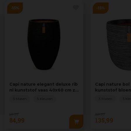
Capi nature elegant deluxe rib
Capi nature bol 
nl kunststof vaas 40x60 cm z…
kunststof bloe
antraciet
3 Maten
5 Kleuren
3 Maten
5 Kl
99
,
99
159
,
99
84
,
99
135
,
99