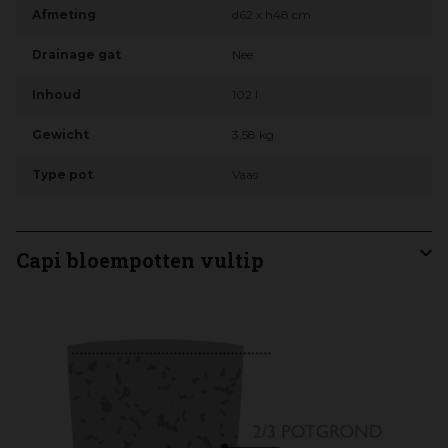
Afmeting
d62 x h48 cm
Drainage gat
Nee
Inhoud
102 l
Gewicht
3,58 kg
Type pot
Vaas
Capi bloempotten vultip