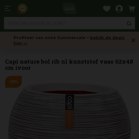
Ga
naar
9,6
content
Profiteer van onze Summersale –
bekijk de deals
hier ›››
Bloempotten buiten (rond)
Capi nature bol rib nl kunststof vaas 62x48
cm ivoor