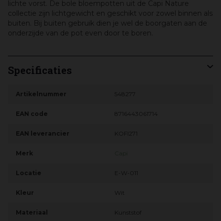
lichte vorst. De bole bloempotten uit de Capi Nature
collectie zijn lichtgewicht en geschikt voor zowel binnen als
buiten. Bij buiten gebruik dien je wel de boorgaten aan de
onderzijde van de pot even door te boren.
Specificaties
Artikelnummer
548277
EAN code
8716443061714
EAN leverancier
KOFI271
Merk
Capi
Locatie
E-W-011
Kleur
Wit
Materiaal
Kunststof