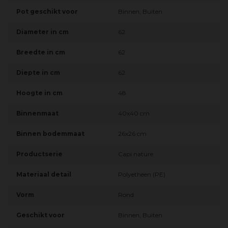
Pot geschikt voor
Binnen, Buiten
Diameter in cm
62
Breedte in cm
62
Diepte in cm
62
Hoogte in cm
48
Binnenmaat
40x40 cm
Binnen bodemmaat
26x26 cm
Productserie
Capi nature
Materiaal detail
Polyetheen (PE)
Vorm
Rond
Geschikt voor
Binnen, Buiten