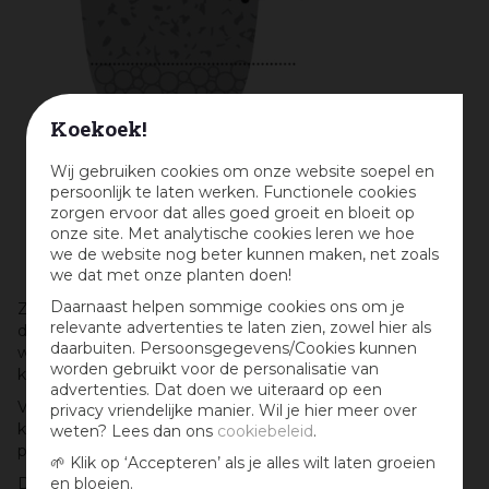
Koekoek!
Wij gebruiken cookies om onze website soepel en
persoonlijk te laten werken. Functionele cookies
zorgen ervoor dat alles goed groeit en bloeit op
onze site. Met analytische cookies leren we hoe
we de website nog beter kunnen maken, net zoals
we dat met onze planten doen!
Daarnaast helpen sommige cookies ons om je
Zorg dat het gat in de bodem niet verstopt raakt, dit kan
relevante advertenties te laten zien, zowel hier als
door gaas op de bodem te leggen. Zo kan het water
daarbuiten. Persoonsgegevens/Cookies kunnen
weglopen en loop je geen risico dat de bloempot bij vorst
worden gebruikt voor de personalisatie van
kapot gaat of scheurt.
advertenties. Dat doen we uiteraard op een
Vervolgens vul je 1/3 van de bloempot met Hydro
privacy vriendelijke manier. Wil je hier meer over
korrels.Dit zorgt voor een betere waterhuishouding in de
weten? Lees dan ons
cookiebeleid
.
pot, daardoor kan de plant beter groeien.
🌱 Klik op ‘Accepteren’ als je alles wilt laten groeien
Daarna vul je de Capi bloempot met potgrond.
en bloeien.