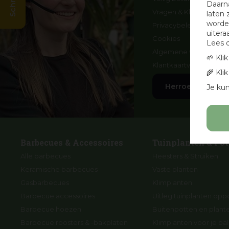
Daarn
Vragen & Klachten
laten 
worden
Privacybeleid
uitera
Cookies
Lees 
Algemene voorwaard
🌱 Kli
Klantkaartvoorwaarde
🌾 Kli
Herroep aankoo
Je kun
Barbecues & Accessoires
Tuinplanten & Pot
Alle barbecues
Heesters & Struiken
Keramische barbecues
Vaste planten
Gasbarbecues
Klimplanten
Barbecue accessoires
Uitleg tuinplanten opp
Barbecue hoezen
Buitenpotten en plan
Barbecue roosters & -bakplaten
Klimplanten voor je ba