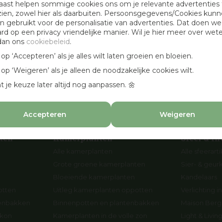
aast helpen sommige cookies ons om je relevante advertenties 
Openingstijden
zien, zowel hier als daarbuiten. Persoonsgegevens/Cookies kun
 gebruikt voor de personalisatie van advertenties. Dat doen we
Werken bij Osdorp
ard op een privacy vriendelijke manier. Wil je hier meer over wet
Cadeaubonnen
dan ons
cookiebeleid
.
en
Aanbevolen hoveniers
k op ‘Accepteren’ als je alles wilt laten groeien en bloeien.
n
k op ‘Weigeren’ als je alleen de noodzakelijke cookies wilt.
p
t je keuze later altijd nog aanpassen. 🌼
Accepteren
Weigeren
ten
Kamerplanten
Sfeer & In
Alle kamerplanten
Alle sfeerart
Grote groene kamerplanten
Sier- & geur
Bloeiende kamerplanten
Kandelaars
otten
Uitleg kamerplanten oppotten
Verlichting in
tenbakken
Binnenpotten en plantenbakken
Maison Berge
lkon
Kamerplanten in de volle zon
Light & Livi