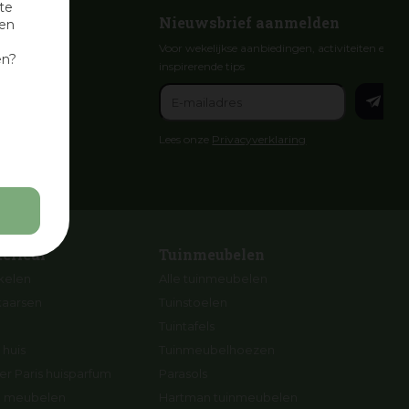
te
Nieuwsbrief aanmelden
nen
Voor wekelijkse aanbiedingen, activiteiten en
en?
inspirerende tips
Lees onze
Privacyverklaring
terieur
Tuinmeubelen
ikelen
Alle tuinmeubelen
kaarsen
Tuinstoelen
Tuintafels
 huis
Tuinmeubelhoezen
r Paris huisparfum
Parasols
ng meubelen
Hartman tuinmeubelen