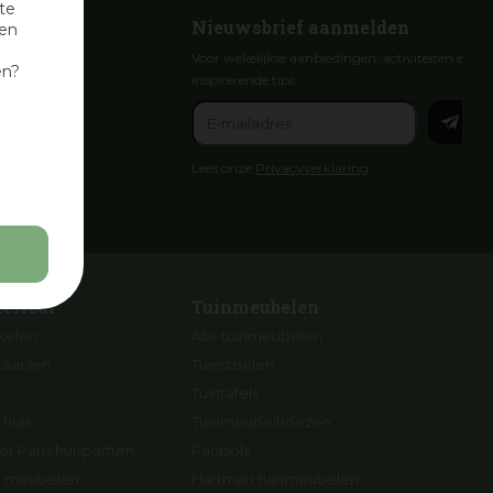
te
Nieuwsbrief aanmelden
nen
Voor wekelijkse aanbiedingen, activiteiten en
en?
inspirerende tips
Lees onze
Privacyverklaring
terieur
Tuinmeubelen
ikelen
Alle tuinmeubelen
kaarsen
Tuinstoelen
Tuintafels
 huis
Tuinmeubelhoezen
r Paris huisparfum
Parasols
ng meubelen
Hartman tuinmeubelen