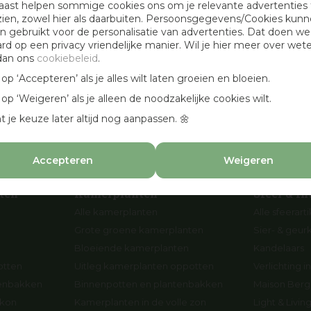
aast helpen sommige cookies ons om je relevante advertenties 
Openingstijden
zien, zowel hier als daarbuiten. Persoonsgegevens/Cookies kun
 gebruikt voor de personalisatie van advertenties. Dat doen we
Werken bij Osdorp
ard op een privacy vriendelijke manier. Wil je hier meer over wet
Cadeaubonnen
dan ons
cookiebeleid
.
en
Aanbevolen hoveniers
k op ‘Accepteren’ als je alles wilt laten groeien en bloeien.
n
k op ‘Weigeren’ als je alleen de noodzakelijke cookies wilt.
p
t je keuze later altijd nog aanpassen. 🌼
Accepteren
Weigeren
ten
Kamerplanten
Sfeer & In
Alle kamerplanten
Alle sfeerart
Grote groene kamerplanten
Sier- & geur
Bloeiende kamerplanten
Kandelaars
otten
Uitleg kamerplanten oppotten
Verlichting in
tenbakken
Binnenpotten en plantenbakken
Maison Berge
lkon
Kamerplanten in de volle zon
Light & Livi