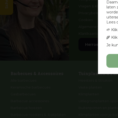
Daarn
Vragen & Klachten
laten 
worden
Privacybeleid
uitera
Cookies
Lees 
Algemene voorwaard
🌱 Kli
Klantkaartvoorwaarde
🌾 Kli
Herroep aankoo
Je kun
Barbecues & Accessoires
Tuinplanten & Pot
Alle barbecues
Heesters & Struiken
Keramische barbecues
Vaste planten
Gasbarbecues
Klimplanten
Barbecue accessoires
Uitleg tuinplanten opp
Barbecue hoezen
Buitenpotten en plan
Barbecue roosters & -bakplaten
Klimplanten voor je ba