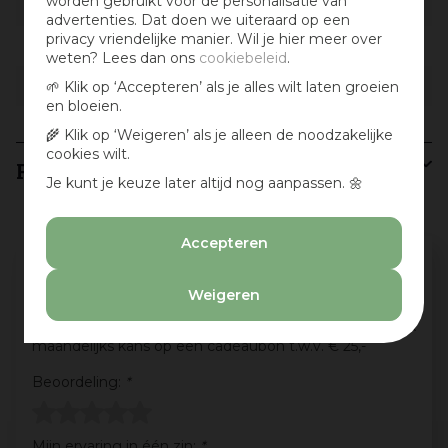
worden gebruikt voor de personalisatie van
Zithoogte incl. kussens
41
advertenties. Dat doen we uiteraard op een
privacy vriendelijke manier. Wil je hier meer over
Inclusief kussen(s)
Ja
weten? Lees dan ons
cookiebeleid
.
Kleur kussen(s)
🌱 Klik op ‘Accepteren’ als je alles wilt laten groeien
Donkergrijs
en bloeien.
🌾 Klik op ‘Weigeren’ als je alleen de noodzakelijke
cookies wilt.
Recensies
Je kunt je keuze later altijd nog aanpassen. 🌼
Accepteren
Schrijf een review en win een cadeaubon
:)
Weigeren
Deel jouw ervaringen met dit product en maak
maandelijks kans op een cadeaubon t.w.v. € 25,-
Beoordeling:
*
Mijn ervaring in één zin:
*