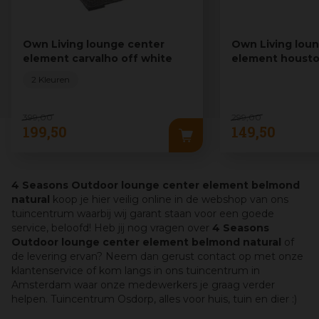
Own Living lounge center
Own Living lou
element carvalho off white
element housto
2 Kleuren
399
,
00
299
,
00
199
,
50
149
,
50
4 Seasons Outdoor lounge center element belmond
natural
koop je hier veilig online in de webshop van ons
tuincentrum waarbij wij garant staan voor een goede
service, beloofd! Heb jij nog vragen over
4 Seasons
Outdoor lounge center element belmond natural
of
de levering ervan? Neem dan gerust contact op met onze
klantenservice of kom langs in ons tuincentrum in
Amsterdam waar onze medewerkers je graag verder
helpen. Tuincentrum Osdorp, alles voor huis, tuin en dier :)