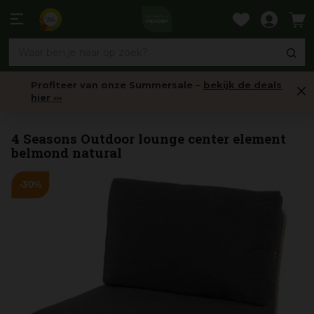
Ga
naar
9,6
content
Profiteer van onze Summersale –
bekijk de deals
hier ›››
Loungesetelementen
4 Seasons Outdoor lounge center element
belmond natural