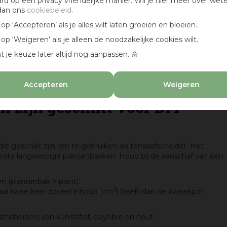
ard op een privacy vriendelijke manier. Wil je hier meer over wet
dan ons
cookiebeleid
.
k op ‘Accepteren’ als je alles wilt laten groeien en bloeien.
k op ‘Weigeren’ als je alleen de noodzakelijke cookies wilt.
t je keuze later altijd nog aanpassen. 🌼
Accepteren
Weigeren
 zijn geschikt voor DIY
ie geschikt zijn om te gebruiken als terrasafscheider. Het
rote langwerpige plantenbakken. Houd bij de aanschaf van een
:
en (plantenbak + plant).
3
aal twee keer zoveel inhoud (cm
) heeft dan de kweekpot
fscheiders van kunststof, clayfibre en hout.