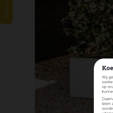
Schrijf je in en win!
Koe
Wij ge
werken
op onz
kunne
Daarn
laten 
worden