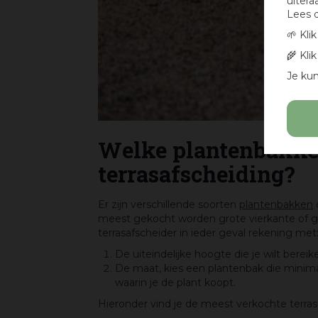
uitera
Lees 
🌱 Kli
🌾 Kli
Je kun
Welke plantenbakken
terrasafscheiding?
Er zijn verschillende soorten
plantenbakken
d
meest gekocht worden grote vierkante of g
terrasafscheider in ieder geval rekening met
De uiteindelijke hoogte die je wilt bereik
De maat, kies een plantenbak die minim
waarin je de plant koopt.
Hieronder vind je de meest verkochte terrasa