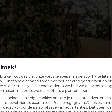
koek!
bruiken cookies om onze website soepel en persoonlijk te laten
. Functionele cookies zorgen ervoor dat alles goed groeit en bl
e site. Met analytische cookies leren we hoe we de website no
n maken, net zoals we dat met onze planten doen!
aast helpen sommige cookies ons om je relevante advertenties 
zien, zowel hier als daarbuiten. Persoonsgegevens/Cookies kun
 gebruikt voor de personalisatie van advertenties. Dat doen we